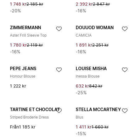
1 748 kr
2 185 kr
2 392 kr
2 847 kr
-20%
-16%
ZIMMERMANN
DOUUOD WOMAN
Aster Frill Sleeve Top
CAMICIA
1 780 kr
2 119 kr
1 891 kr
2 251 kr
-16%
-16%
PEPE JEANS
LOUISE MISHA
Honour Blouse
Inessa Blouse
1 222 kr
632 kr
842 kr
-25%
TARTINE ET CHOCOLAT
STELLA MCCARTNEY
Striped Broderie Dress
Blus
Från
1 185 kr
1 411 kr
1 660 kr
-15%