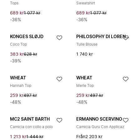
Tops
Sweatshirt
689 kr
1 077 kr
689 kr
1 077 kr
-36%
-36%
KONGES SLØJD
PHILOSOPHY DI LORENZO SERAFINI
Coco Top
Tulle Blouse
383 kr
628 kr
1 740 kr
-39%
WHEAT
WHEAT
Hannah Top
Merle Top
259 kr
497 kr
259 kr
497 kr
-48%
-48%
MC2 SAINT BARTH
ERMANNO SCERVINO
Camicia con collo a polo
Camicia Guru Con Applicaz
1 213 kr
1 444 kr
Från
2 203 kr