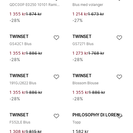
QDC00P E0250 10101 Ramie Lång Skjorta
Blus med volanger
1 355 kr
1 874 kr
1 214 kr
1 673 kr
-28%
-27%
TWINSET
TWINSET
GS42C1 Blus
GS7271 Blus
1 355 kr
1 886 kr
1 273 kr
1 768 kr
-28%
-28%
TWINSET
TWINSET
191GJ2622 Blus
Blossom Blouse
1 355 kr
1 886 kr
1 355 kr
1 886 kr
-28%
-28%
TWINSET
PHILOSOPHY DI LORENZO SERAFINI
FS52LE Blus
Topp
1 308 kr
1 815 kr
1 582 kr