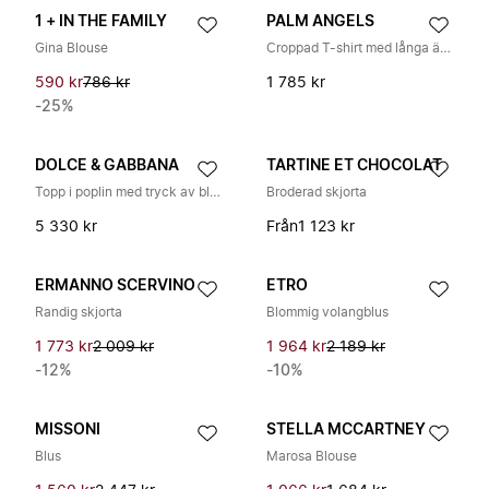
1 + IN THE FAMILY
PALM ANGELS
Gina Blouse
Croppad T-shirt med långa ärmar i jersey
590 kr
786 kr
1 785 kr
-25%
DOLCE & GABBANA
TARTINE ET CHOCOLAT
Topp i poplin med tryck av blomsterbukett
Broderad skjorta
5 330 kr
Från
1 123 kr
ERMANNO SCERVINO
ETRO
Randig skjorta
Blommig volangblus
1 773 kr
2 009 kr
1 964 kr
2 189 kr
-12%
-10%
MISSONI
STELLA MCCARTNEY
Blus
Marosa Blouse