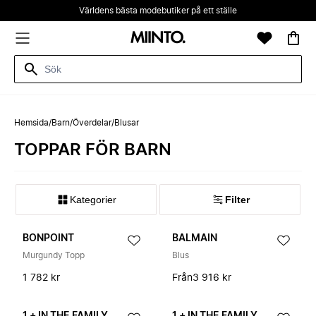
Världens bästa modebutiker på ett ställe
Hemsida
/
Barn
/
Överdelar
/
Blusar
TOPPAR FÖR BARN
Kategorier
Filter
BONPOINT
BALMAIN
Murgundy Topp
Blus
1 782 kr
Från
3 916 kr