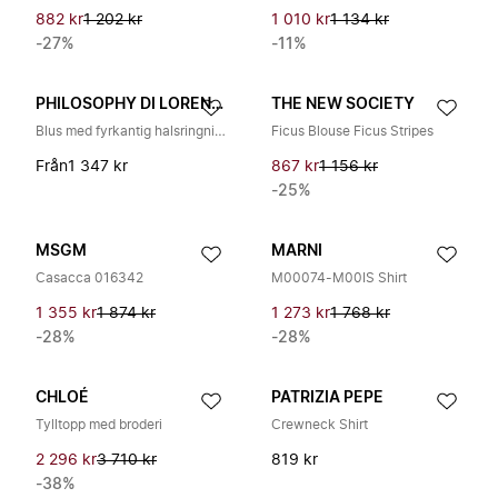
882 kr
1 202 kr
1 010 kr
1 134 kr
-27%
-11%
PHILOSOPHY DI LORENZO SERAFINI
THE NEW SOCIETY
Blus med fyrkantig halsringning och spets
Ficus Blouse Ficus Stripes
Från
1 347 kr
867 kr
1 156 kr
-25%
MSGM
MARNI
Casacca 016342
M00074-M00IS Shirt
1 355 kr
1 874 kr
1 273 kr
1 768 kr
-28%
-28%
CHLOÉ
PATRIZIA PEPE
Tylltopp med broderi
Crewneck Shirt
2 296 kr
3 710 kr
819 kr
-38%