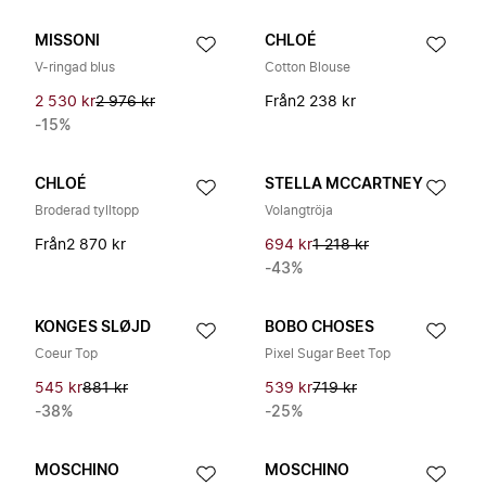
MISSONI
CHLOÉ
V-ringad blus
Cotton Blouse
2 530 kr
2 976 kr
Från
2 238 kr
-15%
CHLOÉ
STELLA MCCARTNEY
Broderad tylltopp
Volangtröja
Från
2 870 kr
694 kr
1 218 kr
-43%
KONGES SLØJD
BOBO CHOSES
Coeur Top
Pixel Sugar Beet Top
545 kr
881 kr
539 kr
719 kr
-38%
-25%
MOSCHINO
MOSCHINO