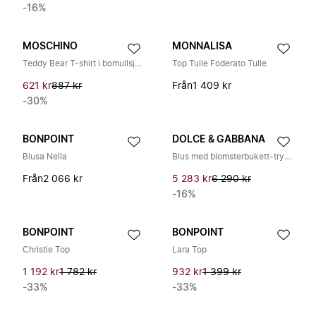
-16%
MOSCHINO
MONNALISA
Teddy Bear T-shirt i bomullsjersey
Top Tulle Foderato Tulle
621 kr
887 kr
Från
1 409 kr
-30%
BONPOINT
DOLCE & GABBANA
Blusa Nella
Blus med blomsterbukett-tryck i poplin
Från
2 066 kr
5 283 kr
6 290 kr
-16%
BONPOINT
BONPOINT
Christie Top
Lara Top
1 192 kr
1 782 kr
932 kr
1 399 kr
-33%
-33%