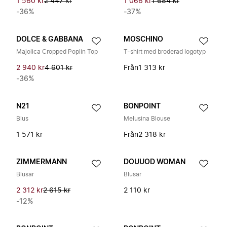
1 560 kr
2 447 kr
1 066 kr
1 684 kr
-36%
-37%
DOLCE & GABBANA
MOSCHINO
Majolica Cropped Poplin Top
T-shirt med broderad logotyp
2 940 kr
4 601 kr
Från
1 313 kr
-36%
N21
BONPOINT
Blus
Melusina Blouse
1 571 kr
Från
2 318 kr
ZIMMERMANN
DOUUOD WOMAN
Blusar
Blusar
2 312 kr
2 615 kr
2 110 kr
-12%