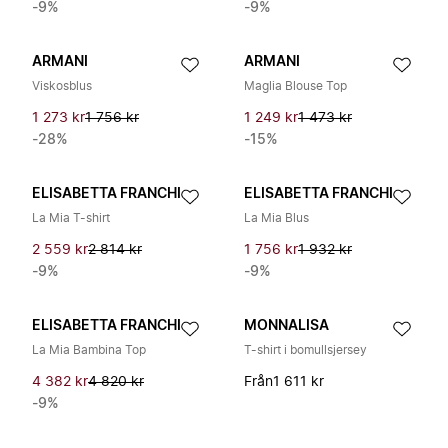
-9%
-9%
ARMANI
ARMANI
Viskosblus
Maglia Blouse Top
1 273 kr
1 756 kr
1 249 kr
1 473 kr
-28%
-15%
ELISABETTA FRANCHI
ELISABETTA FRANCHI
La Mia T-shirt
La Mia Blus
2 559 kr
2 814 kr
1 756 kr
1 932 kr
-9%
-9%
ELISABETTA FRANCHI
MONNALISA
La Mia Bambina Top
T-shirt i bomullsjersey
4 382 kr
4 820 kr
Från
1 611 kr
-9%