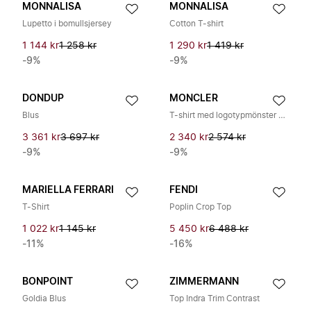
MONNALISA
MONNALISA
Lupetto i bomullsjersey
Cotton T-shirt
1 144 kr
1 258 kr
1 290 kr
1 419 kr
-9%
-9%
DONDUP
MONCLER
Blus
T-shirt med logotypmönster överallt
3 361 kr
3 697 kr
2 340 kr
2 574 kr
-9%
-9%
MARIELLA FERRARI
FENDI
T-Shirt
Poplin Crop Top
1 022 kr
1 145 kr
5 450 kr
6 488 kr
-11%
-16%
BONPOINT
ZIMMERMANN
Goldia Blus
Top Indra Trim Contrast