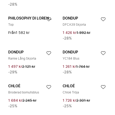
-28%
PHILOSOPHY DI LORENZO SERAFINI
DONDUP
Top
DFCA39 Skjorta
Från
1 582 kr
1 426 kr
1 992 kr
-28%
DONDUP
DONDUP
Ramie Lång Skjorta
YC184 Blus
1 497 kr
2 121 kr
1 261 kr
1 744 kr
-29%
-28%
CHLOÉ
CHLOÉ
Broderad bomullsblus
Chloè Tröja
1 684 kr
2 245 kr
1 726 kr
2 301 kr
-25%
-25%