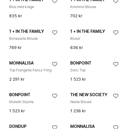
1 + IN THE FAMILY
1 + IN THE FAMILY
Blus med krage
Kimmirut Blouse
835 kr
702 kr
1 + IN THE FAMILY
1 + IN THE FAMILY
Bonassola Blouse
Blusor
769 kr
636 kr
MONNALISA
BONPOINT
Top Frangetta Fancy Fring
Dolci Top
2 291 kr
1 523 kr
BONPOINT
THE NEW SOCIETY
Mulietti Skjorta
Nesta Blouse
1 523 kr
1 236 kr
DONDUP
MONNALISA