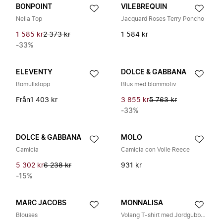
BONPOINT
VILEBREQUIN
Nella Top
Jacquard Roses Terry Poncho
1 585 kr
2 373 kr
1 584 kr
-33%
ELEVENTY
DOLCE & GABBANA
Bomullstopp
Blus med blommotiv
Från
1 403 kr
3 855 kr
5 763 kr
-33%
DOLCE & GABBANA
MOLO
Camicia
Camicia con Voile Reece
5 302 kr
6 238 kr
931 kr
-15%
MARC JACOBS
MONNALISA
Blouses
Volang T-shirt med Jordgubbstryck