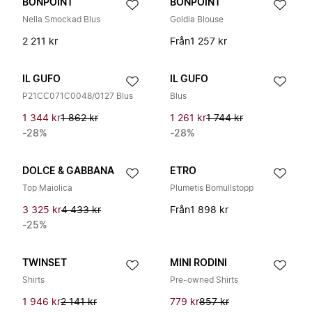
BONPOINT
BONPOINT
Nella Smockad Blus
Goldia Blouse
2 211 kr
Från
1 257 kr
IL GUFO
IL GUFO
P21CC071C0048/0127 Blus
Blus
1 344 kr
1 862 kr
1 261 kr
1 744 kr
-28%
-28%
DOLCE & GABBANA
ETRO
Top Maiolica
Plumetis Bomullstopp
3 325 kr
4 433 kr
Från
1 898 kr
-25%
TWINSET
MINI RODINI
Shirts
Pre-owned Shirts
1 946 kr
2 141 kr
779 kr
857 kr