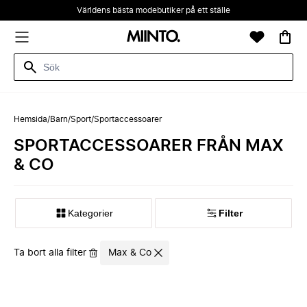
Världens bästa modebutiker på ett ställe
Hemsida
/
Barn
/
Sport
/
Sportaccessoarer
SPORTACCESSOARER FRÅN MAX
& CO
Kategorier
Filter
Ta bort alla filter
Max & Co