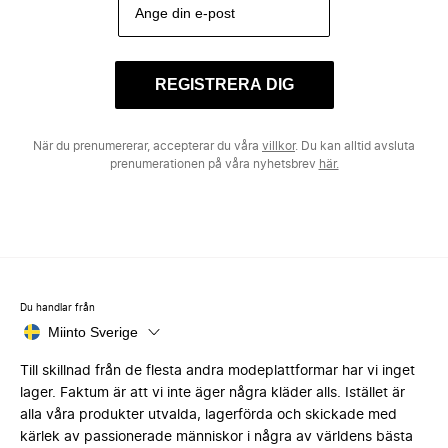
REGISTRERA DIG
När du prenumererar, accepterar du våra
villkor
. Du kan alltid avsluta
prenumerationen på våra nyhetsbrev
här.
Du handlar från
Miinto Sverige
Till skillnad från de flesta andra modeplattformar har vi inget
lager. Faktum är att vi inte äger några kläder alls. Istället är
alla våra produkter utvalda, lagerförda och skickade med
kärlek av passionerade människor i några av världens bästa