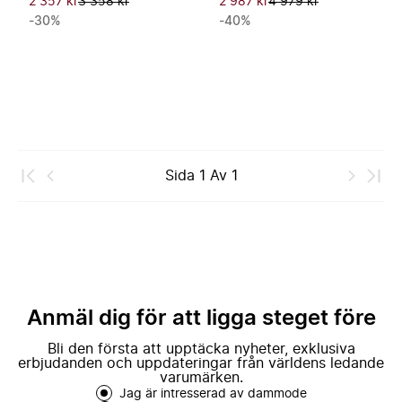
2 357 kr
3 358 kr
2 987 kr
4 979 kr
-30%
-40%
Sida
1
Av
1
Anmäl dig för att ligga steget före
Bli den första att upptäcka nyheter, exklusiva
erbjudanden och uppdateringar från världens ledande
varumärken.
Jag är intresserad av dammode