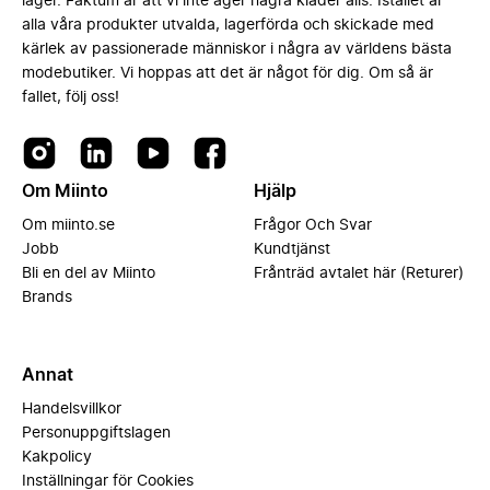
lager. Faktum är att vi inte äger några kläder alls. Istället är
alla våra produkter utvalda, lagerförda och skickade med
kärlek av passionerade människor i några av världens bästa
modebutiker. Vi hoppas att det är något för dig. Om så är
fallet, följ oss!
Om Miinto
Hjälp
Om miinto.se
Frågor Och Svar
Jobb
Kundtjänst
Bli en del av Miinto
Frånträd avtalet här (Returer)
Brands
Annat
Handelsvillkor
Personuppgiftslagen
Kakpolicy
Inställningar för Cookies