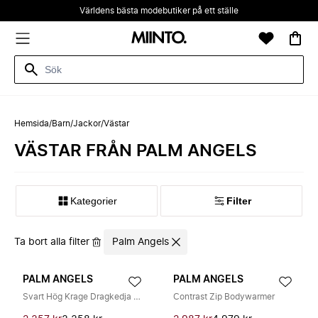
Världens bästa modebutiker på ett ställe
Hemsida
/
Barn
/
Jackor
/
Västar
VÄSTAR FRÅN PALM ANGELS
Kategorier
Filter
Ta bort alla filter
Palm Angels
PALM ANGELS
PALM ANGELS
Svart Hög Krage Dragkedja Jacka
Contrast Zip Bodywarmer