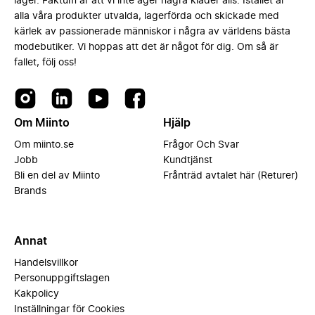
lager. Faktum är att vi inte äger några kläder alls. Istället är
alla våra produkter utvalda, lagerförda och skickade med
kärlek av passionerade människor i några av världens bästa
modebutiker. Vi hoppas att det är något för dig. Om så är
fallet, följ oss!
Om Miinto
Hjälp
Om miinto.se
Frågor Och Svar
Jobb
Kundtjänst
Bli en del av Miinto
Frånträd avtalet här (Returer)
Brands
Annat
Handelsvillkor
Personuppgiftslagen
Kakpolicy
Inställningar för Cookies