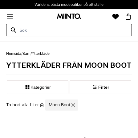
Världens bästa modebutiker på ett ställe
Hemsida
/
Barn
/
Ytterkläder
YTTERKLÄDER FRÅN MOON BOOT
Kategorier
Filter
Ta bort alla filter
Moon Boot