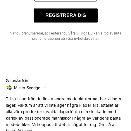
REGISTRERA DIG
När du prenumererar, accepterar du våra
villkor
. Du kan alltid avsluta
prenumerationen på våra nyhetsbrev
här.
Du handlar från
Miinto Sverige
Till skillnad från de flesta andra modeplattformar har vi inget
lager. Faktum är att vi inte äger några kläder alls. Istället är
alla våra produkter utvalda, lagerförda och skickade med
kärlek av passionerade människor i några av världens bästa
modebutiker. Vi hoppas att det är något för dig. Om så är