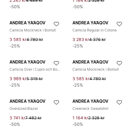
2 245 kr
4 489 kr
1 164 kr
2 328 kr
-50%
-50%
ANDREA YA’AQOV
ANDREA YA’AQOV
Camicia Mockneck i Bomull
Camicia Regular in Cotone
3 585 kr
4 780 kr
3 283 kr
4 376 kr
-25%
-25%
ANDREA YA’AQOV
ANDREA YA’AQOV
Camicia Over i Cupro och Bomull
Camicia Mockneck i Bomull
3 989 kr
5 319 kr
3 585 kr
4 780 kr
-25%
-25%
ANDREA YA’AQOV
ANDREA YA’AQOV
Oversized Blazer
Crewneck Sweatshirt
3 741 kr
7 482 kr
1 164 kr
2 328 kr
-50%
-50%