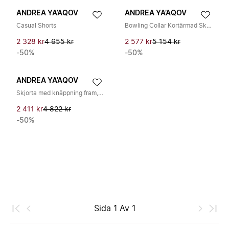
ANDREA YA’AQOV
ANDREA YA’AQOV
Casual Shorts
Bowling Collar Kortärmad Skjorta
2 328 kr
4 655 kr
2 577 kr
5 154 kr
-50%
-50%
ANDREA YA’AQOV
Skjorta med knäppning fram, oversized
2 411 kr
4 822 kr
-50%
Sida
1
Av
1