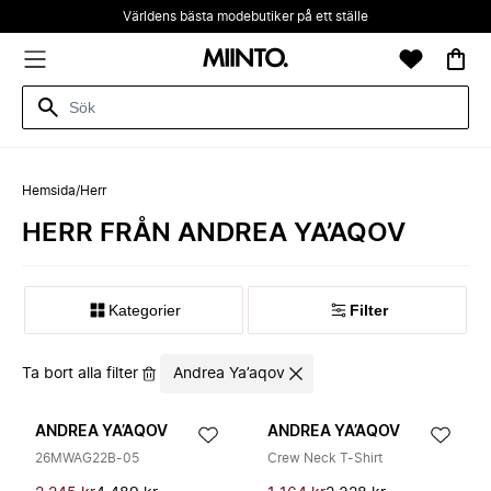
Världens bästa modebutiker på ett ställe
Hemsida
/
Herr
HERR FRÅN ANDREA YA’AQOV
Kategorier
Filter
Ta bort alla filter
Andrea Ya’aqov
ANDREA YA’AQOV
ANDREA YA’AQOV
26MWAG22B-05
Crew Neck T-Shirt