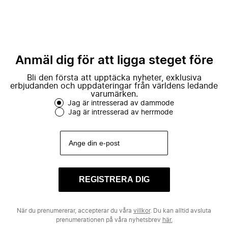
Anmäl dig för att ligga steget före
Bli den första att upptäcka nyheter, exklusiva
erbjudanden och uppdateringar från världens ledande
varumärken.
Jag är intresserad av dammode
Jag är intresserad av herrmode
REGISTRERA DIG
När du prenumererar, accepterar du våra
villkor
. Du kan alltid avsluta
prenumerationen på våra nyhetsbrev
här.