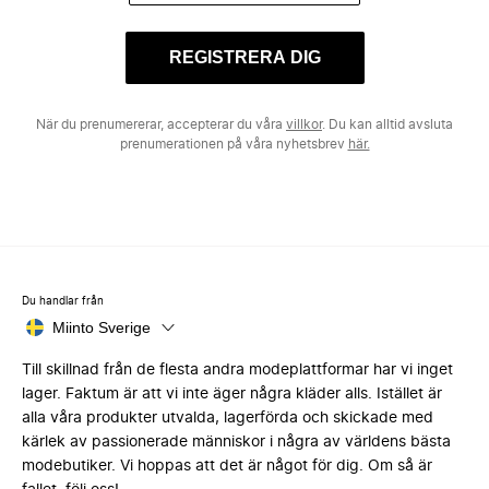
REGISTRERA DIG
När du prenumererar, accepterar du våra
villkor
. Du kan alltid avsluta
prenumerationen på våra nyhetsbrev
här.
Du handlar från
Miinto Sverige
Till skillnad från de flesta andra modeplattformar har vi inget
lager. Faktum är att vi inte äger några kläder alls. Istället är
alla våra produkter utvalda, lagerförda och skickade med
kärlek av passionerade människor i några av världens bästa
modebutiker. Vi hoppas att det är något för dig. Om så är