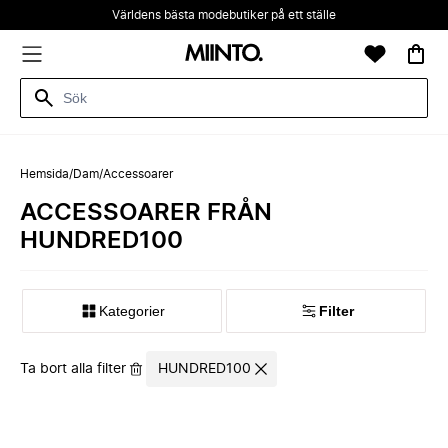
Världens bästa modebutiker på ett ställe
Hemsida
/
Dam
/
Accessoarer
ACCESSOARER FRÅN
HUNDRED100
Kategorier
Filter
Ta bort alla filter
HUNDRED100