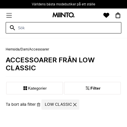
Världens bästa modebutiker på ett ställe
Hemsida
/
Dam
/
Accessoarer
ACCESSOARER FRÅN LOW
CLASSIC
Kategorier
Filter
Ta bort alla filter
LOW CLASSIC