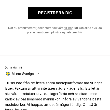
REGISTRERA DIG
När du prenumererar, accepterar du våra
villkor
. Du kan alltid avsluta
prenumerationen på våra nyhetsbrev
här.
Du handlar från
Miinto Sverige
Till skillnad från de flesta andra modeplattformar har vi inget
lager. Faktum är att vi inte äger några kläder alls. Istället är
alla våra produkter utvalda, lagerförda och skickade med
kärlek av passionerade människor i några av världens bästa
modebutiker. Vi hoppas att det är något för dig. Om så är