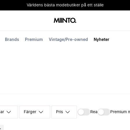
Världens bästa modebutiker på ett ställe
Brands
Premium
Vintage/Pre-owned
Nyheter
kar
Färger
Pris
Rea
Premium 