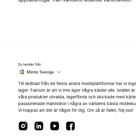
uppdateringar från världens ledande varumärken.
Du handlar från
Miinto Sverige
Till skillnad från de flesta andra modeplattformar har vi ing
lager. Faktum är att vi inte äger några kläder alls. Istället är 
våra produkter utvalda, lagerförda och skickade med kärle
passionerade människor i några av världens bästa modebut
Vi hoppas att det är något för dig. Om så är fallet, följ oss!