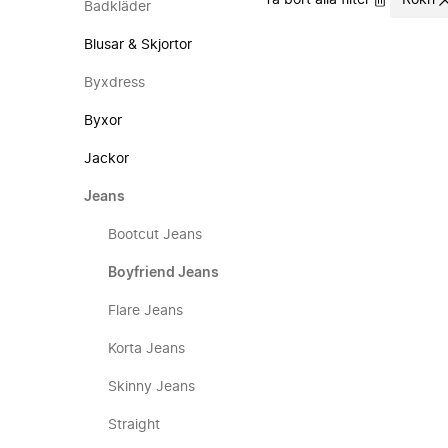
Ta bort alla filter
Rokh
Badkläder
Blusar & Skjortor
Byxdress
Byxor
Jackor
Jeans
Bootcut Jeans
Boyfriend Jeans
Flare Jeans
Korta Jeans
Skinny Jeans
Straight