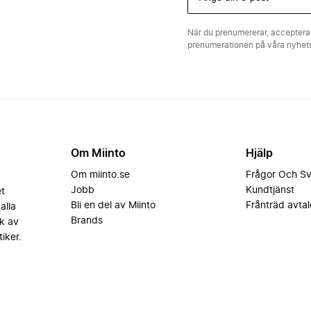
När du prenumererar, acceptera
prenumerationen på våra nyhe
Om Miinto
Hjälp
Om miinto.se
Frågor Och S
Jobb
Kundtjänst
et
Bli en del av Miinto
Frånträd avtal
alla
Brands
k av
iker.