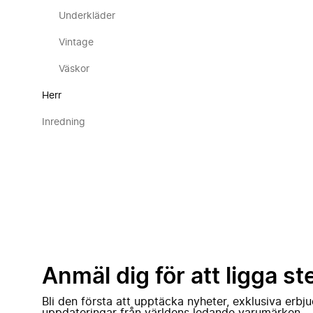
Underkläder
Vintage
Väskor
Herr
Inredning
Anmäl dig för att ligga st
Bli den första att upptäcka nyheter, exklusiva erb