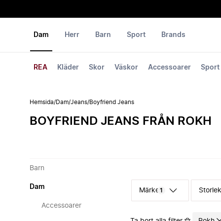
Dam
Herr
Barn
Sport
Brands
REA
Kläder
Skor
Väskor
Accessoarer
Sport
Hemsida
/
Dam
/
Jeans
/
Boyfriend Jeans
BOYFRIEND JEANS FRÅN ROKH
Barn
Dam
Märke
Storle
1
Accessoarer