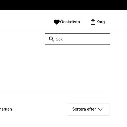
Önskelista
Korg
märken
Sortera efter