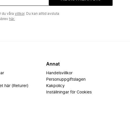
r du våra
villkor
. Du kan alltid avsluta
tsbrev
här.
Annat
var
Handelsvillkor
Personuppgiftslagen
et här (Returer)
Kakpolicy
Inställningar för Cookies