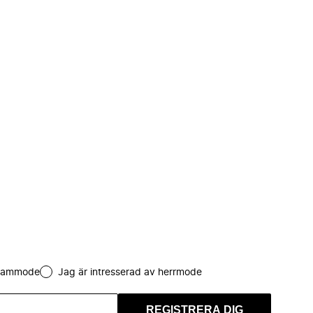
 dammode
Jag är intresserad av herrmode
REGISTRERA DIG