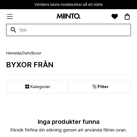
Världens bästa modebutiker på ett ställe
Hemsida
/
Dam
/
Byxor
BYXOR FRÅN
Kategorier
Filter
Inga produkter funna
Försök förfina din sökning genom att använda filtren ovan.