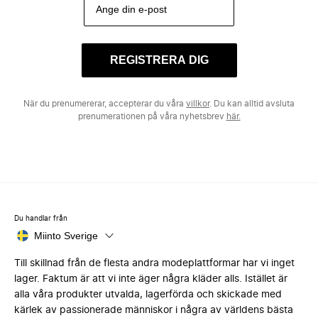
REGISTRERA DIG
När du prenumererar, accepterar du våra
villkor
. Du kan alltid avsluta
prenumerationen på våra nyhetsbrev
här.
Du handlar från
Miinto Sverige
Till skillnad från de flesta andra modeplattformar har vi inget
lager. Faktum är att vi inte äger några kläder alls. Istället är
alla våra produkter utvalda, lagerförda och skickade med
kärlek av passionerade människor i några av världens bästa