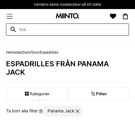
Världens bästa modebutiker på ett ställe
Hemsida
/
Dam
/
Skor
/
Espadrilles
ESPADRILLES FRÅN PANAMA
JACK
Kategorier
Filter
Ta bort alla filter
Panama Jack