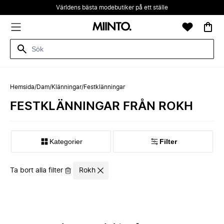
Världens bästa modebutiker på ett ställe
Hemsida
/
Dam
/
Klänningar
/
Festklänningar
FESTKLÄNNINGAR FRÅN ROKH
Kategorier
Filter
Ta bort alla filter
Rokh