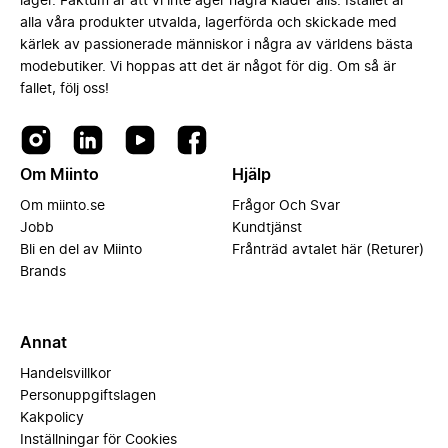
lager. Faktum är att vi inte äger några kläder alls. Istället är
alla våra produkter utvalda, lagerförda och skickade med
kärlek av passionerade människor i några av världens bästa
modebutiker. Vi hoppas att det är något för dig. Om så är
fallet, följ oss!
Om Miinto
Hjälp
Om miinto.se
Frågor Och Svar
Jobb
Kundtjänst
Bli en del av Miinto
Frånträd avtalet här (Returer)
Brands
Annat
Handelsvillkor
Personuppgiftslagen
Kakpolicy
Inställningar för Cookies