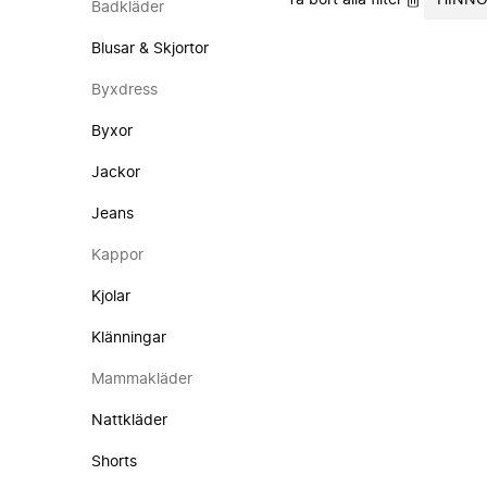
Ta bort alla filter
HINNO
Badkläder
Blusar & Skjortor
Byxdress
Byxor
Jackor
Jeans
Kappor
Kjolar
Klänningar
Mammakläder
Nattkläder
Shorts