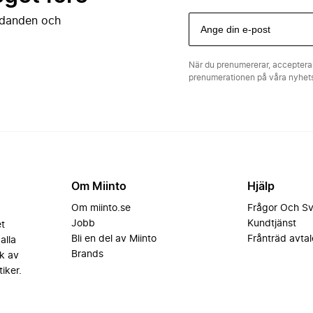
judanden och
När du prenumererar, acceptera
prenumerationen på våra nyhe
Om Miinto
Hjälp
Om miinto.se
Frågor Och S
Jobb
Kundtjänst
et
Bli en del av Miinto
Frånträd avtal
alla
Brands
k av
iker.