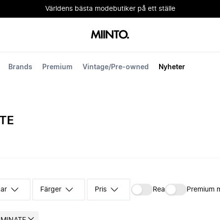
Världens bästa modebutiker på ett ställe
Brands
Premium
Vintage/Pre-owned
Nyheter
TE
kar
Färger
Pris
Rea
Premium 