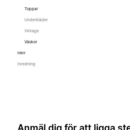
Toppar
Underkläder
Vintage
Väskor
Herr
Inredning
Anmäl dig för att ligga st