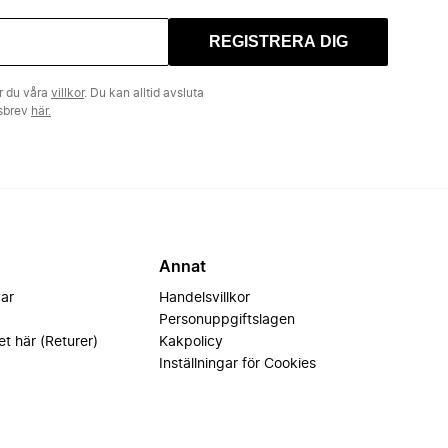
REGISTRERA DIG
r du våra
villkor
. Du kan alltid avsluta
tsbrev
här.
Annat
var
Handelsvillkor
Personuppgiftslagen
et här (Returer)
Kakpolicy
Inställningar för Cookies