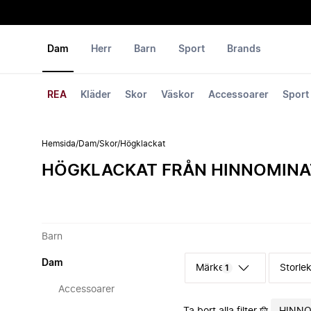
Dam
Herr
Barn
Sport
Brands
REA
Kläder
Skor
Väskor
Accessoarer
Sport
Hemsida
/
Dam
/
Skor
/
Högklackat
HÖGKLACKAT FRÅN HINNOMINA
Barn
Dam
Märke
Storle
1
Accessoarer