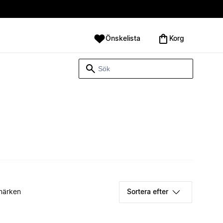
Önskelista
Korg
märken
Sortera efter