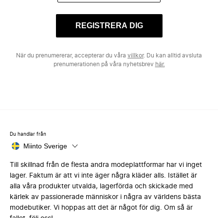
REGISTRERA DIG
När du prenumererar, accepterar du våra
villkor
. Du kan alltid avsluta
prenumerationen på våra nyhetsbrev
här.
Du handlar från
Miinto Sverige
Till skillnad från de flesta andra modeplattformar har vi inget
lager. Faktum är att vi inte äger några kläder alls. Istället är
alla våra produkter utvalda, lagerförda och skickade med
kärlek av passionerade människor i några av världens bästa
modebutiker. Vi hoppas att det är något för dig. Om så är