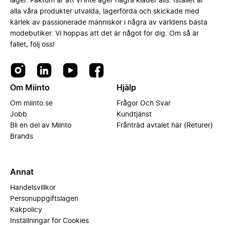
lager. Faktum är att vi inte äger några kläder alls. Istället är
alla våra produkter utvalda, lagerförda och skickade med
kärlek av passionerade människor i några av världens bästa
modebutiker. Vi hoppas att det är något för dig. Om så är
fallet, följ oss!
Om Miinto
Hjälp
Om miinto.se
Frågor Och Svar
Jobb
Kundtjänst
Bli en del av Miinto
Frånträd avtalet här (Returer)
Brands
Annat
Handelsvillkor
Personuppgiftslagen
Kakpolicy
Inställningar för Cookies