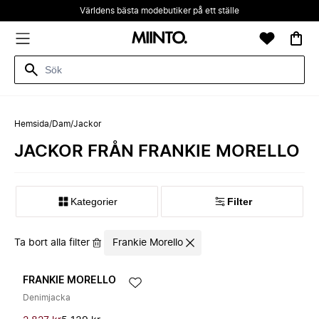
Världens bästa modebutiker på ett ställe
Hemsida
/
Dam
/
Jackor
JACKOR FRÅN FRANKIE MORELLO
Kategorier
Filter
Ta bort alla filter
Frankie Morello
FRANKIE MORELLO
Denimjacka