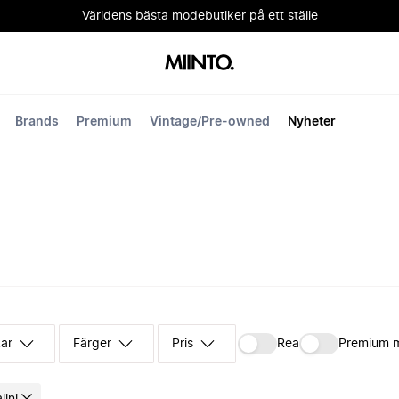
Världens bästa modebutiker på ett ställe
Brands
Premium
Vintage/Pre-owned
Nyheter
kar
Färger
Pris
Rea
Premium 