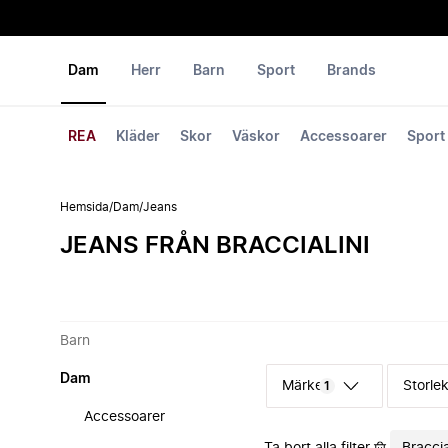
Dam
Herr
Barn
Sport
Brands
REA
Kläder
Skor
Väskor
Accessoarer
Sport
Hemsida
/
Dam
/
Jeans
JEANS FRÅN BRACCIALINI
Barn
Dam
Märke
Storle
1
Accessoarer