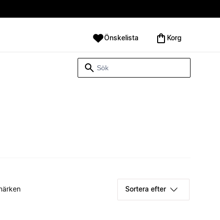
Önskelista
Korg
märken
Sortera efter