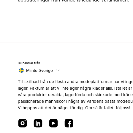
uppdateringar från världens ledande varumärken.
Du handlar från
Miinto Sverige
Till skillnad från de flesta andra modeplattformar har vi ing
lager. Faktum är att vi inte äger några kläder alls. Istället är 
våra produkter utvalda, lagerförda och skickade med kärle
passionerade människor i några av världens bästa modebut
Vi hoppas att det är något för dig. Om så är fallet, följ oss!