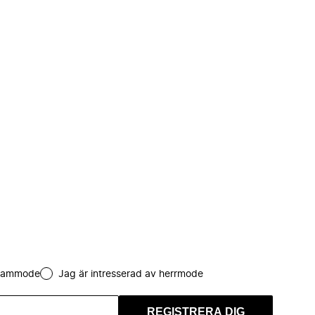
 dammode
Jag är intresserad av herrmode
REGISTRERA DIG