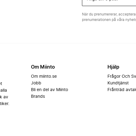
När du prenumererar, acceptera
prenumerationen på våra nyhe
Om Miinto
Hjälp
Om miinto.se
Frågor Och S
Jobb
Kundtjänst
et
Bli en del av Miinto
Frånträd avtal
alla
Brands
k av
iker.