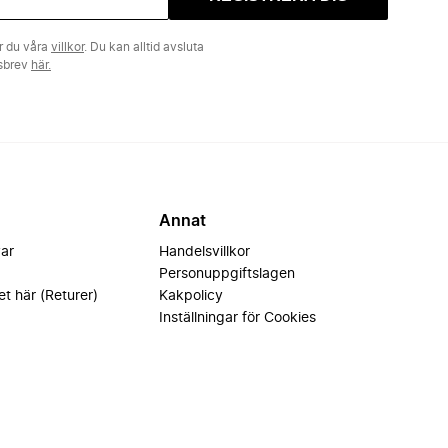
r du våra
villkor
. Du kan alltid avsluta
tsbrev
här.
Annat
var
Handelsvillkor
Personuppgiftslagen
et här (Returer)
Kakpolicy
Inställningar för Cookies