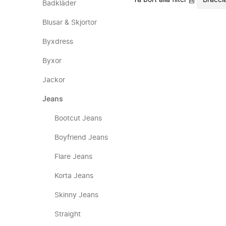
Ta bort alla filter
Braccia
Badkläder
Blusar & Skjortor
Byxdress
Byxor
Jackor
Jeans
Bootcut Jeans
Boyfriend Jeans
Flare Jeans
Korta Jeans
Skinny Jeans
Straight