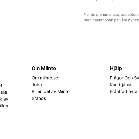
När du prenumererar, acceptera
prenumerationen på våra nyhe
Om Miinto
Hjälp
Om miinto.se
Frågor Och S
Jobb
Kundtjänst
et
Bli en del av Miinto
Frånträd avtal
alla
Brands
k av
iker.