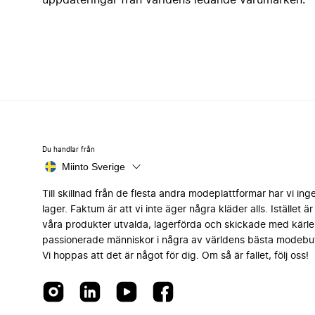
uppdateringar från världens ledande varumärken.
Du handlar från
Miinto Sverige
Till skillnad från de flesta andra modeplattformar har vi ing
lager. Faktum är att vi inte äger några kläder alls. Istället är 
våra produkter utvalda, lagerförda och skickade med kärle
passionerade människor i några av världens bästa modebut
Vi hoppas att det är något för dig. Om så är fallet, följ oss!