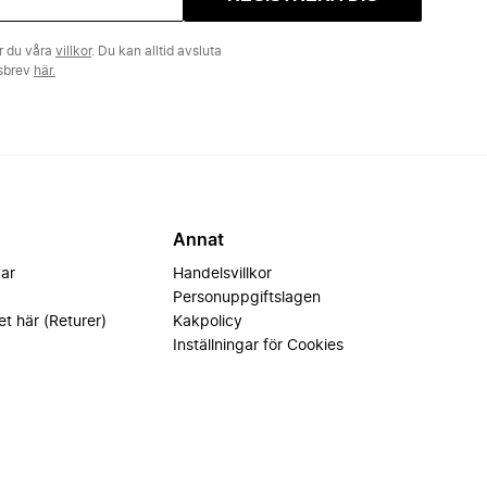
r du våra
villkor
. Du kan alltid avsluta
tsbrev
här.
Annat
var
Handelsvillkor
Personuppgiftslagen
et här (Returer)
Kakpolicy
Inställningar för Cookies