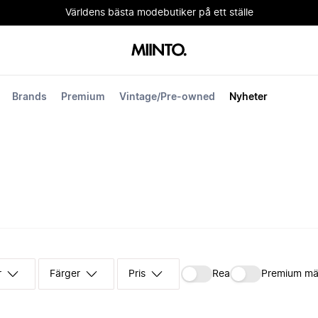
Världens bästa modebutiker på ett ställe
Brands
Premium
Vintage/Pre-owned
Nyheter
r
Färger
Pris
Rea
Premium mä