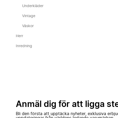
Underkläder
Vintage
Väskor
Herr
Inredning
Anmäl dig för att ligga st
Bli den första att upptäcka nyheter, exklusiva erb