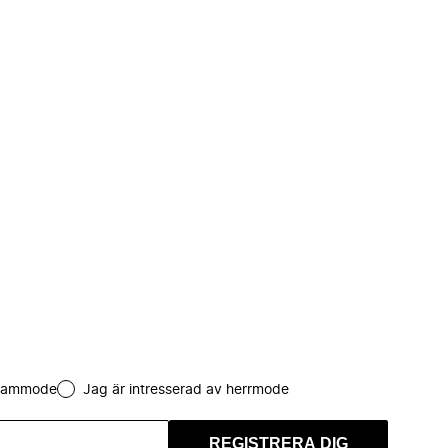
 dammode
Jag är intresserad av herrmode
REGISTRERA DIG