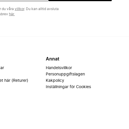
r du våra
villkor
. Du kan alltid avsluta
tsbrev
här.
Annat
var
Handelsvillkor
Personuppgiftslagen
et här (Returer)
Kakpolicy
Inställningar för Cookies