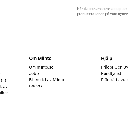
När du prenumererar, acceptera
prenumerationen på våra nyhe
Om Miinto
Hjälp
Om miinto.se
Frågor Och S
Jobb
Kundtjänst
et
Bli en del av Miinto
Frånträd avtal
alla
Brands
k av
iker.