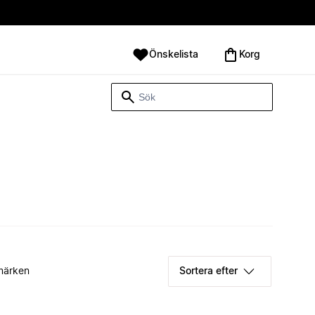
Önskelista
Korg
märken
Sortera efter