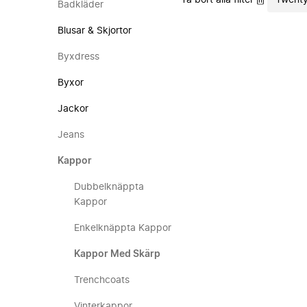
Ta bort alla filter
Twenty
Badkläder
Blusar & Skjortor
Byxdress
Byxor
Jackor
Jeans
Kappor
Dubbelknäppta
Kappor
Enkelknäppta Kappor
Kappor Med Skärp
Trenchcoats
Vinterkappor