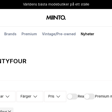
Världens bästa modebutiker på ett ställe
Brands
Premium
Vintage/Pre-owned
Nyheter
NTYFOUR
kar
Färger
Pris
Rea
Premium 