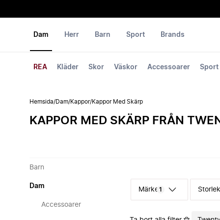
Dam
Herr
Barn
Sport
Brands
REA
Kläder
Skor
Väskor
Accessoarer
Sport
Hemsida
/
Dam
/
Kappor
/
Kappor Med Skärp
KAPPOR MED SKÄRP FRÅN TWE
Barn
Dam
Märke
Storle
1
Accessoarer