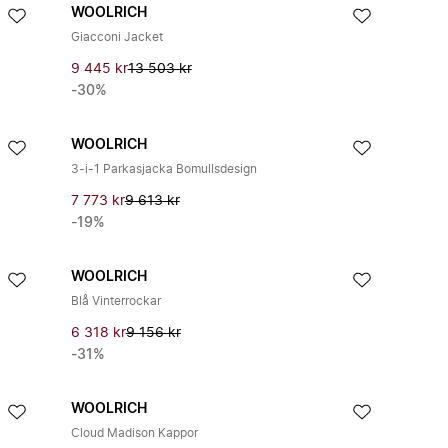
WOOLRICH
Giacconi Jacket
9 445 kr
13 503 kr
-30%
WOOLRICH
3-i-1 Parkasjacka Bomullsdesign
7 773 kr
9 613 kr
-19%
WOOLRICH
Blå Vinterrockar
6 318 kr
9 156 kr
-31%
WOOLRICH
Cloud Madison Kappor