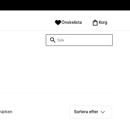
Önskelista
Korg
märken
Sortera efter