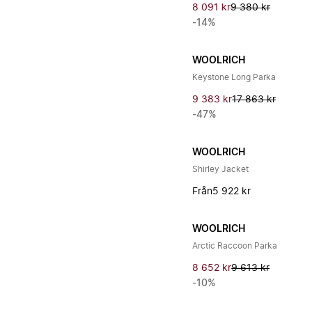
8 091 kr
9 380 kr
-14%
WOOLRICH
Keystone Long Parka
9 383 kr
17 863 kr
-47%
WOOLRICH
Shirley Jacket
Från
5 922 kr
WOOLRICH
Arctic Raccoon Parka
8 652 kr
9 613 kr
-10%