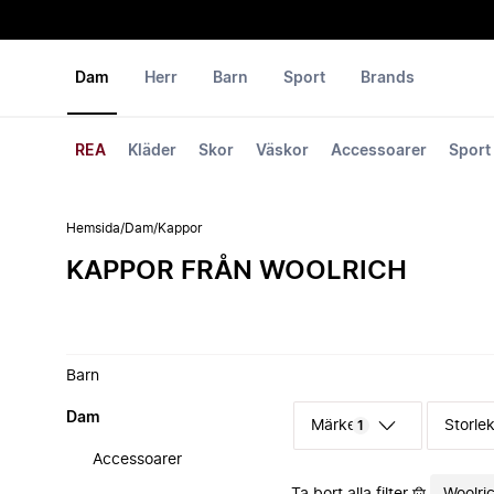
Dam
Herr
Barn
Sport
Brands
REA
Kläder
Skor
Väskor
Accessoarer
Sport
Hemsida
/
Dam
/
Kappor
KAPPOR FRÅN WOOLRICH
Barn
Dam
Märke
Storle
1
Accessoarer