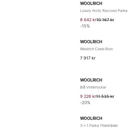
WOOLRICH
Luxury Arctic Raccoon Parka
8 642 kr
10 167 kr
-15%
WOOLRICH
Woolrich Coats Brun
7 917 kr
WOOLRICH
Blå Vinterrockar
9 228 kr
11 535 kr
-20%
WOOLRICH
3-i-1 Parka Ytterkläder