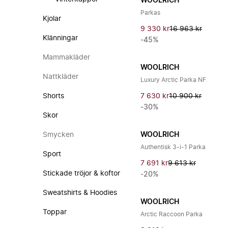
WOOLRICH
Parkas
Kjolar
9 330 kr
16 963 kr
Klänningar
-45%
Mammakläder
WOOLRICH
Nattkläder
Luxury Arctic Parka NF
Shorts
7 630 kr
10 900 kr
-30%
Skor
Smycken
WOOLRICH
Authentisk 3-i-1 Parka
Sport
7 691 kr
9 613 kr
Stickade tröjor & koftor
-20%
Sweatshirts & Hoodies
WOOLRICH
Toppar
Arctic Raccoon Parka