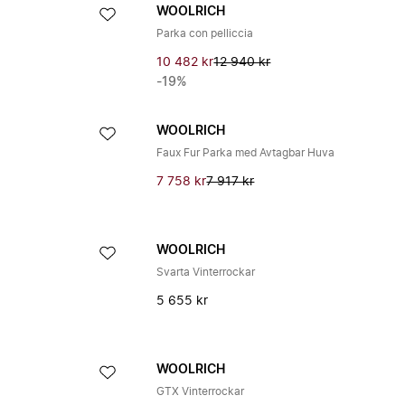
WOOLRICH
Parka con pelliccia
10 482 kr
12 940 kr
-19%
WOOLRICH
Faux Fur Parka med Avtagbar Huva
7 758 kr
7 917 kr
WOOLRICH
Svarta Vinterrockar
5 655 kr
WOOLRICH
GTX Vinterrockar