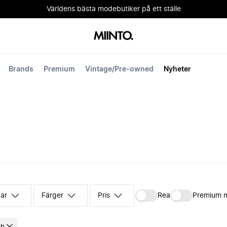
Världens bästa modebutiker på ett ställe
Brands
Premium
Vintage/Pre-owned
Nyheter
kar
Färger
Pris
Rea
Premium 