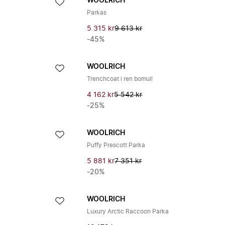
WOOLRICH
Parkas
5 315 kr
9 613 kr
-45%
WOOLRICH
Trenchcoat i ren bomull
4 162 kr
5 542 kr
-25%
WOOLRICH
Puffy Prescott Parka
5 881 kr
7 351 kr
-20%
WOOLRICH
Luxury Arctic Raccoon Parka