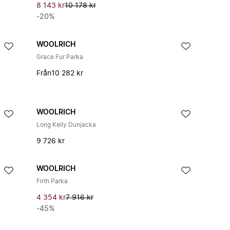
8 143 kr
10 178 kr
-20%
WOOLRICH
Grace Fur Parka
Från
10 282 kr
WOOLRICH
Long Kelly Dunjacka
9 726 kr
WOOLRICH
Firth Parka
4 354 kr
7 916 kr
-45%