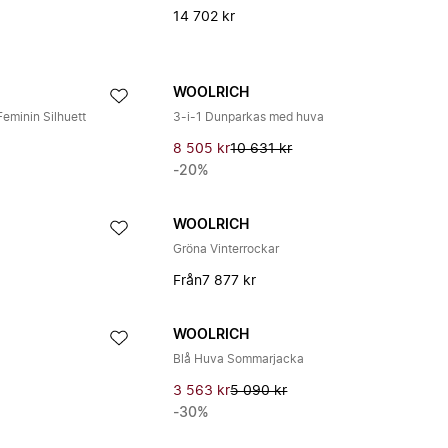
14 702 kr
WOOLRICH
eminin Silhuett
3-i-1 Dunparkas med huva
8 505 kr
10 631 kr
-20%
WOOLRICH
Gröna Vinterrockar
Från
7 877 kr
WOOLRICH
Blå Huva Sommarjacka
3 563 kr
5 090 kr
-30%