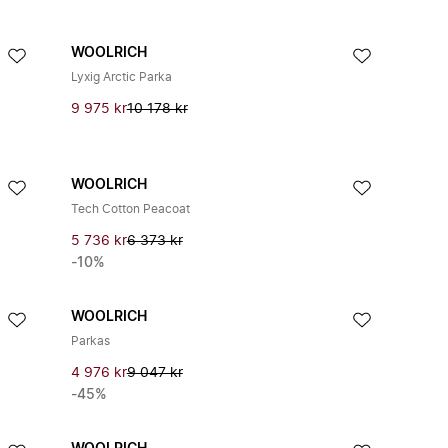
WOOLRICH
Lyxig Arctic Parka
9 975 kr
10 178 kr
WOOLRICH
Tech Cotton Peacoat
5 736 kr
6 373 kr
-10%
WOOLRICH
Parkas
4 976 kr
9 047 kr
-45%