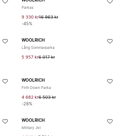
WOOLRICH
Parkas
9 330 kr
16 963 kr
-45%
WOOLRICH
Lång Sommarparka
5 957 kr
6 017 kr
WOOLRICH
Firth Down Parka
4 682 kr
6 503 kr
-28%
WOOLRICH
Military Jkt