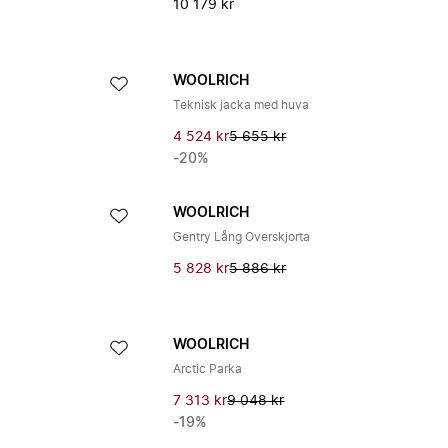
10 179 kr
WOOLRICH
Teknisk jacka med huva
4 524 kr
5 655 kr
-20%
WOOLRICH
Gentry Lång Overskjorta
5 828 kr
5 886 kr
WOOLRICH
Arctic Parka
7 313 kr
9 048 kr
-19%