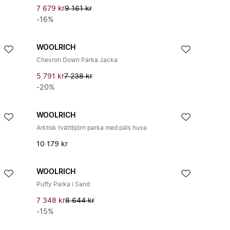
7 679 kr
9 161 kr
-16%
WOOLRICH
Chevron Down Parka Jacka
5 791 kr
7 238 kr
-20%
WOOLRICH
Arktisk tvättbjörn parka med päls huva
10 179 kr
WOOLRICH
Puffy Parka i Sand
7 348 kr
8 644 kr
-15%