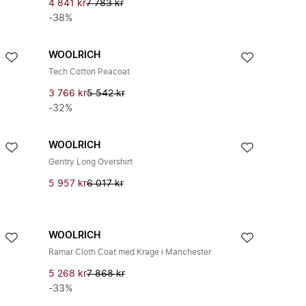
4 841 kr
7 783 kr
-38%
WOOLRICH
Tech Cotton Peacoat
3 766 kr
5 542 kr
-32%
WOOLRICH
Gentry Long Overshirt
5 957 kr
6 017 kr
WOOLRICH
Ramar Cloth Coat med Krage i Manchester
5 268 kr
7 868 kr
-33%