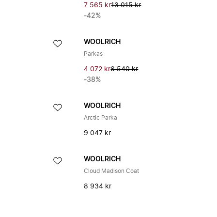
7 565 kr
13 015 kr
-42%
WOOLRICH
Parkas
4 072 kr
6 540 kr
-38%
WOOLRICH
Arctic Parka
9 047 kr
WOOLRICH
Cloud Madison Coat
8 934 kr