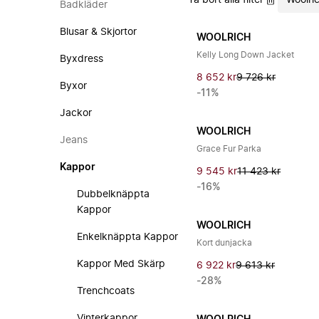
Ta bort alla filter
Woolri
Badkläder
Blusar & Skjortor
WOOLRICH
Kelly Long Down Jacket
Byxdress
8 652 kr
9 726 kr
Byxor
-11%
Jackor
WOOLRICH
Jeans
Grace Fur Parka
Kappor
9 545 kr
11 423 kr
-16%
Dubbelknäppta
Kappor
WOOLRICH
Enkelknäppta Kappor
Kort dunjacka
Kappor Med Skärp
6 922 kr
9 613 kr
-28%
Trenchcoats
Vinterkappor