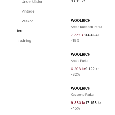
9 613 kr
Underkläder
Vintage
WOOLRICH
Väskor
Arctic Raccoon Parka
Herr
7 773 kr
9 613 kr
Inredning
-19%
WOOLRICH
Arctic Parka
6 203 kr
9 122 kr
-32%
WOOLRICH
Keystone Parka
9 383 kr
17 158 kr
-45%