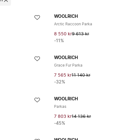
ch
WOOLRICH
Arctic Raccoon Parka
8 550 kr
9 613 kr
-11%
WOOLRICH
Grace Fur Parka
7 565 kr
11 140 kr
-32%
WOOLRICH
Parkas
7 803 kr
14 136 kr
-45%