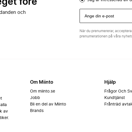
eget före
Jag är intresserad av
judanden och
När du prenumererar, acceptera
prenumerationen på våra nyhe
Om Miinto
Hjälp
Om miinto.se
Frågor Och S
Jobb
Kundtjänst
et
Bli en del av Miinto
Frånträd avtal
alla
Brands
k av
iker.