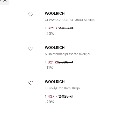
ch
WOOLRICH
CFWWSK2003FRUT3944 Midikjol
1 629 kr
2 036 kr
-20%
WOOLRICH
A-linjeformad plisserad midikjol
1 821 kr
2 036 kr
-11%
WOOLRICH
Ljusblå/Grön Bomullskjol
1 437 kr
2 025 kr
-29%