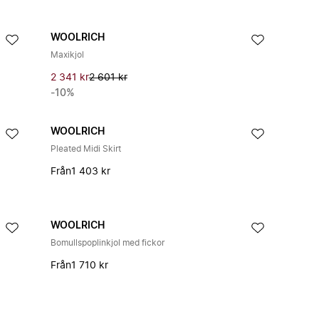
WOOLRICH
Maxikjol
2 341 kr
2 601 kr
-10%
WOOLRICH
Pleated Midi Skirt
Från
1 403 kr
WOOLRICH
Bomullspoplinkjol med fickor
Från
1 710 kr