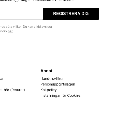
 dammode
Jag är intresserad av herrmode
REGISTRERA DIG
r du våra
villkor
. Du kan alltid avsluta
tsbrev
här.
Annat
var
Handelsvillkor
Personuppgiftslagen
et här (Returer)
Kakpolicy
Inställningar för Cookies