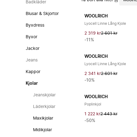
Ta bort alla filter
Woolri
Badkläder
Blusar & Skjortor
WOOLRICH
Lyocell Linne Lång Kjole
Byxdress
2 319 kr
2 601 kr
Byxor
-11%
Jackor
WOOLRICH
Jeans
Lyocell Linne Lång Kjole
Kappor
2 341 kr
2 601 kr
-10%
Kjolar
Jeanskjolar
WOOLRICH
Poplinkjol
Läderkjolar
1 222 kr
2 443 kr
Maxikjolar
-50%
Midikjolar