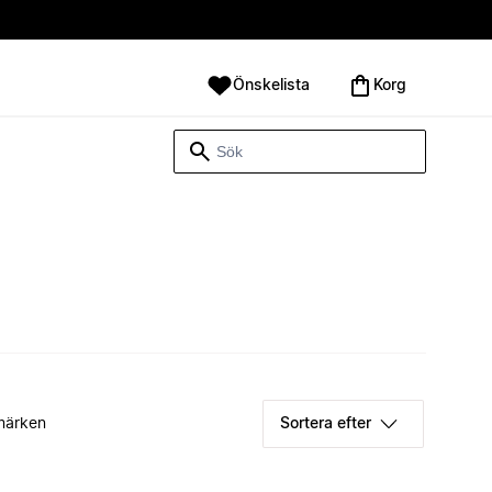
Önskelista
Korg
märken
Sortera efter