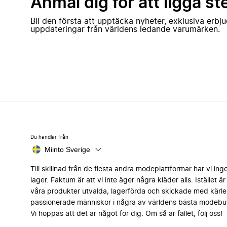
Anmäl dig för att ligga st
Bli den första att upptäcka nyheter, exklusiva erb
uppdateringar från världens ledande varumärken.
Du handlar från
Miinto Sverige
Till skillnad från de flesta andra modeplattformar har vi ing
lager. Faktum är att vi inte äger några kläder alls. Istället är 
våra produkter utvalda, lagerförda och skickade med kärle
passionerade människor i några av världens bästa modebut
Vi hoppas att det är något för dig. Om så är fallet, följ oss!