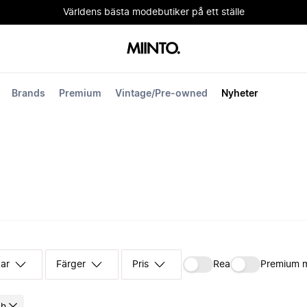
Världens bästa modebutiker på ett ställe
Brands
Premium
Vintage/Pre-owned
Nyheter
kar
Färger
Pris
Rea
Premium 