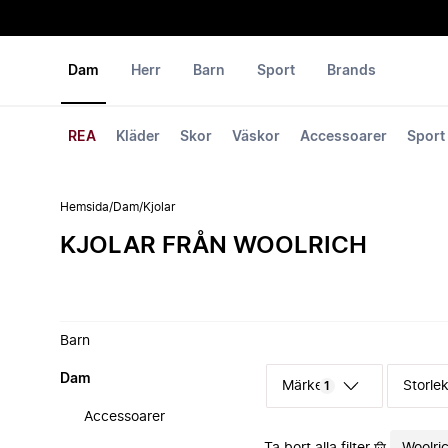
Dam
Herr
Barn
Sport
Brands
REA
Kläder
Skor
Väskor
Accessoarer
Sport
Hemsida
/
Dam
/
Kjolar
KJOLAR FRÅN WOOLRICH
Barn
Dam
Märke
Storle
1
Accessoarer