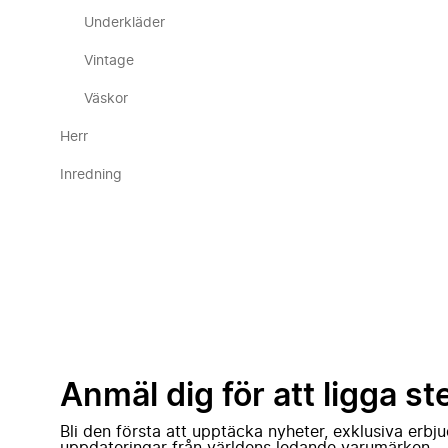
Underkläder
Vintage
Väskor
Herr
Inredning
Anmäl dig för att ligga st
Bli den första att upptäcka nyheter, exklusiva erb