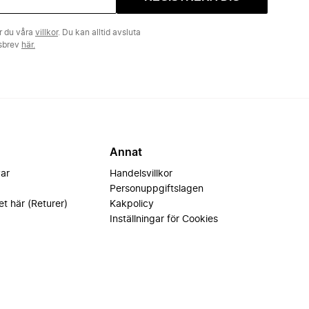
r du våra
villkor
. Du kan alltid avsluta
tsbrev
här.
Annat
var
Handelsvillkor
Personuppgiftslagen
et här (Returer)
Kakpolicy
Inställningar för Cookies