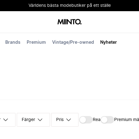
Världens bästa modebutiker på ett ställe
Brands
Premium
Vintage/Pre-owned
Nyheter
r
Färger
Pris
Rea
Premium mä