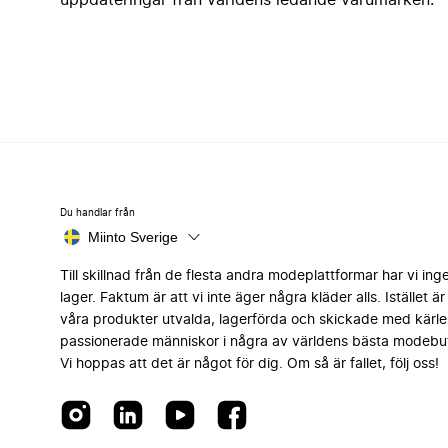
uppdateringar från världens ledande varumärken.
Du handlar från
Miinto Sverige
Till skillnad från de flesta andra modeplattformar har vi ing
lager. Faktum är att vi inte äger några kläder alls. Istället är 
våra produkter utvalda, lagerförda och skickade med kärle
passionerade människor i några av världens bästa modebut
Vi hoppas att det är något för dig. Om så är fallet, följ oss!