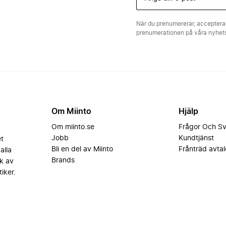
När du prenumererar, acceptera
prenumerationen på våra nyhe
Om Miinto
Hjälp
Om miinto.se
Frågor Och S
Jobb
Kundtjänst
et
Bli en del av Miinto
Frånträd avtal
alla
Brands
k av
iker.