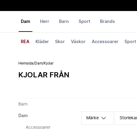
Dam
Herr
Barn
Sport
Brands
REA
Kläder
Skor
Väskor
Accessoarer
Sport
Hemsida
/
Dam
/
Kjolar
KJOLAR FRÅN
Barn
Dam
Märke
Storleka
Accessoarer