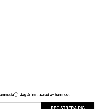
 dammode
Jag är intresserad av herrmode
REGISTRERA DIG