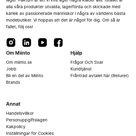
lager. Faktum är att vi inte äger några kläder alls. Istället är
alla våra produkter utvalda, lagerförda och skickade med
kärlek av passionerade människor i några av världens bästa
modebutiker. Vi hoppas att det är något för dig. Om så är
fallet, följ oss!
Om Miinto
Hjälp
Om miinto.se
Frågor Och Svar
Jobb
Kundtjänst
Bli en del av Miinto
Frånträd avtalet här (Returer)
Brands
Annat
Handelsvillkor
Personuppgiftslagen
Kakpolicy
Inställningar för Cookies