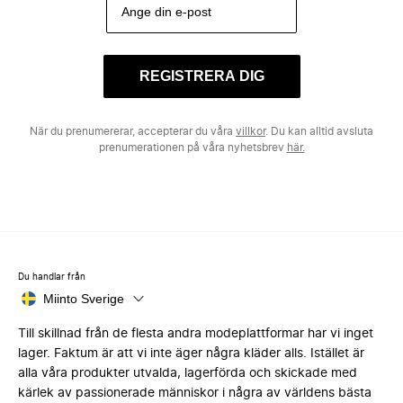
REGISTRERA DIG
När du prenumererar, accepterar du våra
villkor
. Du kan alltid avsluta
prenumerationen på våra nyhetsbrev
här.
Du handlar från
Miinto Sverige
Till skillnad från de flesta andra modeplattformar har vi inget
lager. Faktum är att vi inte äger några kläder alls. Istället är
alla våra produkter utvalda, lagerförda och skickade med
kärlek av passionerade människor i några av världens bästa