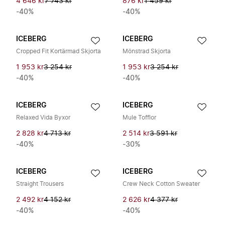
4 646 kr
7 743 kr
876 kr
1 459 kr
-40%
-40%
ICEBERG
ICEBERG
Cropped Fit Kortärmad Skjorta
Mönstrad Skjorta
1 953 kr
3 254 kr
1 953 kr
3 254 kr
-40%
-40%
ICEBERG
ICEBERG
Relaxed Vida Byxor
Mule Tofflor
2 828 kr
4 713 kr
2 514 kr
3 591 kr
-40%
-30%
ICEBERG
ICEBERG
Straight Trousers
Crew Neck Cotton Sweater
2 492 kr
4 152 kr
2 626 kr
4 377 kr
-40%
-40%