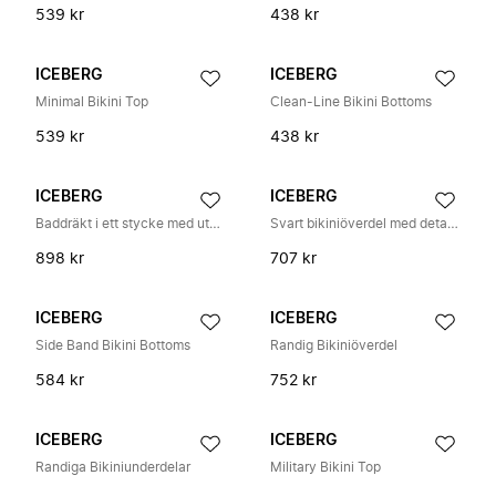
539 kr
438 kr
ICEBERG
ICEBERG
Minimal Bikini Top
Clean-Line Bikini Bottoms
539 kr
438 kr
ICEBERG
ICEBERG
Baddräkt i ett stycke med utskärning fram
Svart bikiniöverdel med detalj i mitten
898 kr
707 kr
ICEBERG
ICEBERG
Side Band Bikini Bottoms
Randig Bikiniöverdel
584 kr
752 kr
ICEBERG
ICEBERG
Randiga Bikiniunderdelar
Military Bikini Top