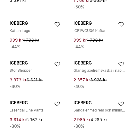
3 591 kr
1 768 kr
3 535 kr
-50%
ICEBERG
ICEBERG
Kaftan Logo
ICE1WCU06 Kaftan
999 kr
1 796 kr
999 kr
1 796 kr
-44%
-44%
ICEBERG
ICEBERG
Stor Shopper
Glansig axelremsväska i naplakläder
3 973 kr
6 621 kr
2 357 kr
3 928 kr
-40%
-40%
ICEBERG
ICEBERG
Essential Line Pants
Sandaler med rem och minimal linje
3 614 kr
5 162 kr
2 985 kr
4 265 kr
-30%
-30%