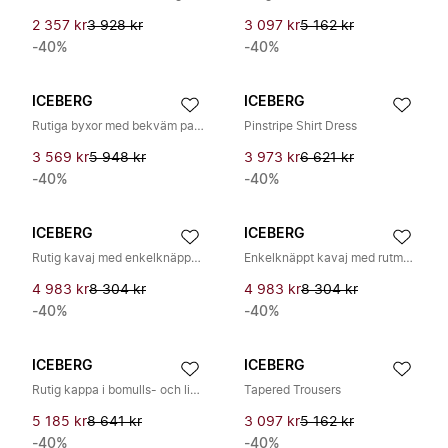
2 357 kr
3 928 kr
3 097 kr
5 162 kr
-40%
-40%
ICEBERG
ICEBERG
Rutiga byxor med bekväm passform
Pinstripe Shirt Dress
3 569 kr
5 948 kr
3 973 kr
6 621 kr
-40%
-40%
ICEBERG
ICEBERG
Rutig kavaj med enkelknäppning
Enkelknäppt kavaj med rutmönster
4 983 kr
8 304 kr
4 983 kr
8 304 kr
-40%
-40%
ICEBERG
ICEBERG
Rutig kappa i bomulls- och linneblandning
Tapered Trousers
5 185 kr
8 641 kr
3 097 kr
5 162 kr
-40%
-40%