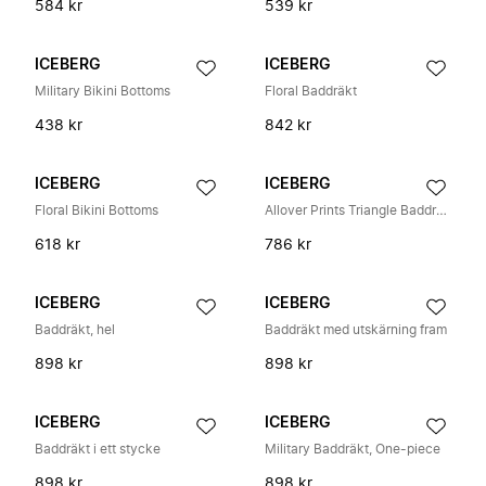
584 kr
539 kr
ICEBERG
ICEBERG
Military Bikini Bottoms
Floral Baddräkt
438 kr
842 kr
ICEBERG
ICEBERG
Floral Bikini Bottoms
Allover Prints Triangle Baddräkt Top
618 kr
786 kr
ICEBERG
ICEBERG
Baddräkt, hel
Baddräkt med utskärning fram
898 kr
898 kr
ICEBERG
ICEBERG
Baddräkt i ett stycke
Military Baddräkt, One-piece
898 kr
898 kr