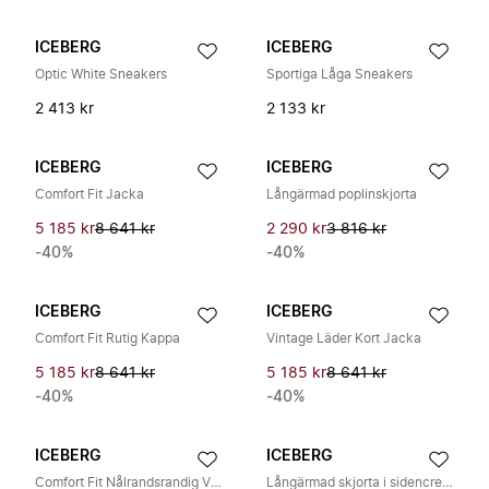
ICEBERG
ICEBERG
Optic White Sneakers
Sportiga Låga Sneakers
2 413 kr
2 133 kr
ICEBERG
ICEBERG
Comfort Fit Jacka
Långärmad poplinskjorta
5 185 kr
8 641 kr
2 290 kr
3 816 kr
-40%
-40%
ICEBERG
ICEBERG
Comfort Fit Rutig Kappa
Vintage Läder Kort Jacka
5 185 kr
8 641 kr
5 185 kr
8 641 kr
-40%
-40%
ICEBERG
ICEBERG
Comfort Fit Nålrandsrandig Viscose Skjorta
Långärmad skjorta i sidencrepe