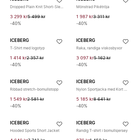
Dropped Plain Knit Short-Sleeved Polo Sweater
Mönstrad Pikétröja
3 299 kr
5 499 kr
1 987 kr
3 311 kr
-40%
-40%
ICEBERG
ICEBERG
T-Shirt med logotyp
Raka, randiga viskosbyxor
1 414 kr
2 357 kr
3 097 kr
5 162 kr
-40%
-40%
ICEBERG
ICEBERG
Ribbad stretch-bomullstopp
Nylon Sportjacka med Kort Modell och Huva
1 549 kr
2 581 kr
5 185 kr
8 641 kr
-40%
-40%
ICEBERG
ICEBERG
Hooded Sports Short Jacket
Randig T-shirt i bomullsjersey