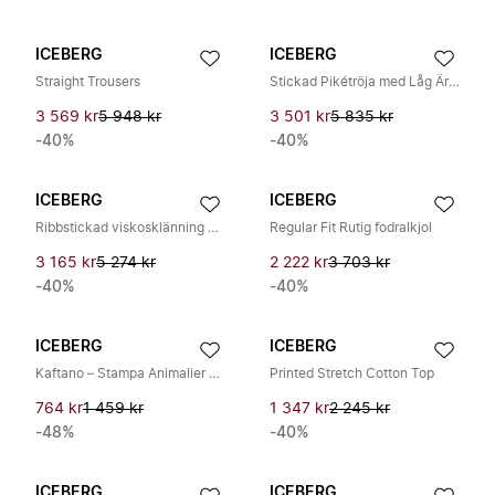
ICEBERG
ICEBERG
Straight Trousers
Stickad Pikétröja med Låg Ärmlinje
3 569 kr
5 948 kr
3 501 kr
5 835 kr
-40%
-40%
ICEBERG
ICEBERG
Ribbstickad viskosklänning med flätade knytband
Regular Fit Rutig fodralkjol
3 165 kr
5 274 kr
2 222 kr
3 703 kr
-40%
-40%
ICEBERG
ICEBERG
Kaftano – Stampa Animalier & Banda Logo
Printed Stretch Cotton Top
764 kr
1 459 kr
1 347 kr
2 245 kr
-48%
-40%
ICEBERG
ICEBERG