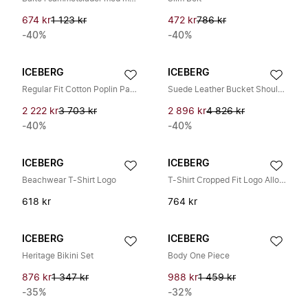
674 kr
1 123 kr
472 kr
786 kr
-40%
-40%
ICEBERG
ICEBERG
Regular Fit Cotton Poplin Pants
Suede Leather Bucket Shoulder Bag
2 222 kr
3 703 kr
2 896 kr
4 826 kr
-40%
-40%
ICEBERG
ICEBERG
Beachwear T-Shirt Logo
T-Shirt Cropped Fit Logo Allover
618 kr
764 kr
ICEBERG
ICEBERG
Heritage Bikini Set
Body One Piece
876 kr
1 347 kr
988 kr
1 459 kr
-35%
-32%