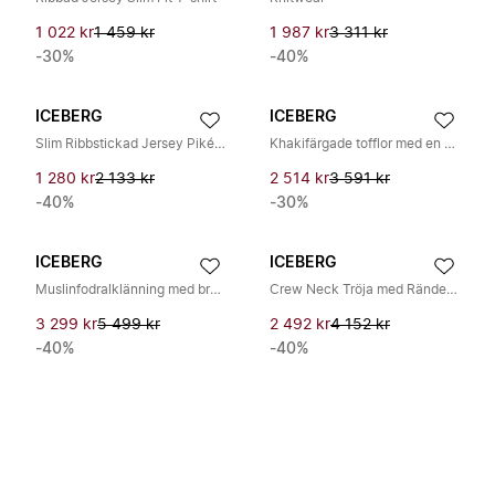
1 022 kr
1 459 kr
1 987 kr
3 311 kr
-30%
-40%
ICEBERG
ICEBERG
Slim Ribbstickad Jersey Pikétröja
Khakifärgade tofflor med en essentiell design
1 280 kr
2 133 kr
2 514 kr
3 591 kr
-40%
-30%
ICEBERG
ICEBERG
Muslinfodralklänning med broderade blommor
Crew Neck Tröja med Ränder och Hålmönster
3 299 kr
5 499 kr
2 492 kr
4 152 kr
-40%
-40%