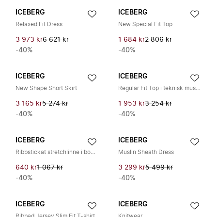
ICEBERG
ICEBERG
Relaxed Fit Dress
New Special Fit Top
3 973 kr
6 621 kr
1 684 kr
2 806 kr
-40%
-40%
ICEBERG
ICEBERG
New Shape Short Skirt
Regular Fit Top i teknisk muslin med underklänning
3 165 kr
5 274 kr
1 953 kr
3 254 kr
-40%
-40%
ICEBERG
ICEBERG
Ribbstickat stretchlinne i bomullsjersey
Muslin Sheath Dress
640 kr
1 067 kr
3 299 kr
5 499 kr
-40%
-40%
ICEBERG
ICEBERG
Ribbad Jersey Slim Fit T-shirt
Knitwear