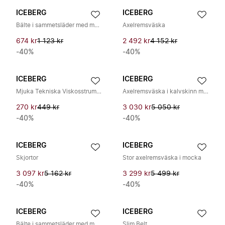
ICEBERG
ICEBERG
Bälte i sammetsläder med monogramspänne
Axelremsväska
674 kr
1 123 kr
2 492 kr
4 152 kr
-40%
-40%
ICEBERG
ICEBERG
Mjuka Tekniska Viskosstrumpor
Axelremsväska i kalvskinn med I-spänne
270 kr
449 kr
3 030 kr
5 050 kr
-40%
-40%
ICEBERG
ICEBERG
Skjortor
Stor axelremsväska i mocka
3 097 kr
5 162 kr
3 299 kr
5 499 kr
-40%
-40%
ICEBERG
ICEBERG
Bälte i sammetsläder med monogramspänne
Slim Belt