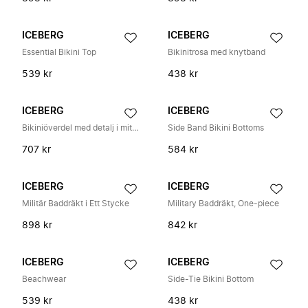
ICEBERG
ICEBERG
Essential Bikini Top
Bikinitrosa med knytband
539 kr
438 kr
ICEBERG
ICEBERG
Bikiniöverdel med detalj i mitten
Side Band Bikini Bottoms
707 kr
584 kr
ICEBERG
ICEBERG
Militär Baddräkt i Ett Stycke
Military Baddräkt, One-piece
898 kr
842 kr
ICEBERG
ICEBERG
Beachwear
Side-Tie Bikini Bottom
539 kr
438 kr