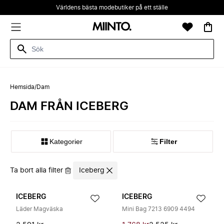
Världens bästa modebutiker på ett ställe
Hemsida
/
Dam
DAM FRÅN ICEBERG
Kategorier
Filter
Ta bort alla filter
Iceberg
ICEBERG
ICEBERG
Läder Magväska
Mini Bag 7213 6909 4494