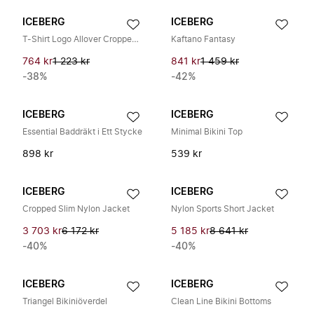
ICEBERG
ICEBERG
T-Shirt Logo Allover Cropped Fit
Kaftano Fantasy
764 kr
1 223 kr
841 kr
1 459 kr
-38%
-42%
ICEBERG
ICEBERG
Essential Baddräkt i Ett Stycke
Minimal Bikini Top
898 kr
539 kr
ICEBERG
ICEBERG
Cropped Slim Nylon Jacket
Nylon Sports Short Jacket
3 703 kr
6 172 kr
5 185 kr
8 641 kr
-40%
-40%
ICEBERG
ICEBERG
Triangel Bikiniöverdel
Clean Line Bikini Bottoms