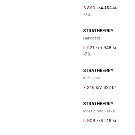
3 860 kr
4 152 kr
-7%
STRATHBERRY
Handbags
5 521 kr
5 948 kr
-7%
STRATHBERRY
Kite Hobo
7 246 kr
7 627 kr
STRATHBERRY
Mosaic Nan Väska
5 908 kr
6 219 kr