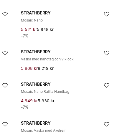
STRATHBERRY
Mosaic Nano
5 521 kr
5 948 kr
-7%
STRATHBERRY
Väska med handtag och viklock
5 908 kr
6 219 kr
STRATHBERRY
Mosaic Nano Raffia Handbag
4 949 kr
5 330 kr
-7%
STRATHBERRY
Mosaic Väska med Axelrem