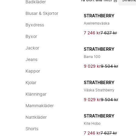
Ta bort alla filter
Strath
Badkläder
Blusar & Skjortor
STRATHBERRY
Axelremsväska
Byxdress
7 246 kr
7 627 kr
Byxor
Jackor
STRATHBERRY
Barra 100
Jeans
9 029 kr
9 504 kr
Kappor
Kjolar
STRATHBERRY
Väska Strathberry
Klänningar
9 029 kr
9 504 kr
Mammakläder
STRATHBERRY
Nattkläder
Kite Hobo
Shorts
7 246 kr
7 627 kr