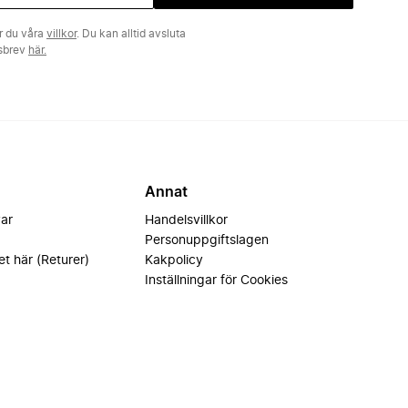
r du våra
villkor
. Du kan alltid avsluta
tsbrev
här.
Annat
var
Handelsvillkor
Personuppgiftslagen
et här (Returer)
Kakpolicy
Inställningar för Cookies