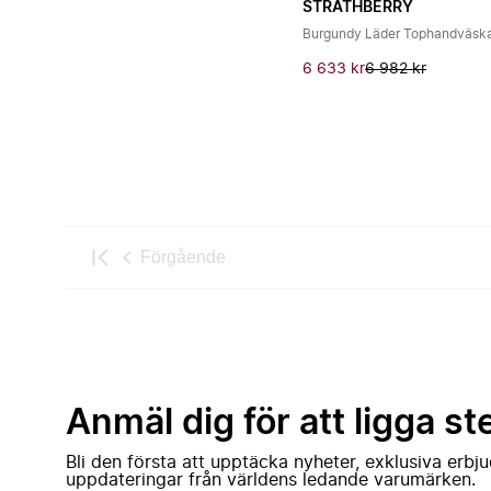
STRATHBERRY
Burgundy Läder Tophandväsk
6 633 kr
6 982 kr
Förgående
Anmäl dig för att ligga st
Bli den första att upptäcka nyheter, exklusiva erb
uppdateringar från världens ledande varumärken.