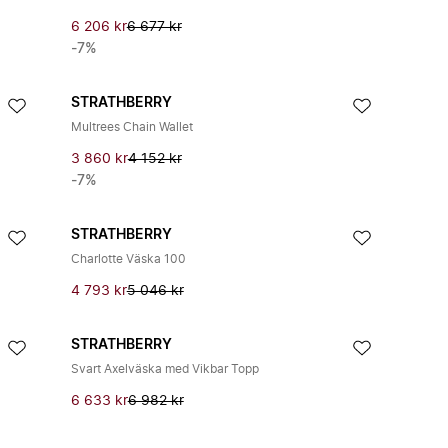
6 206 kr
6 677 kr
-7%
STRATHBERRY
Multrees Chain Wallet
3 860 kr
4 152 kr
-7%
STRATHBERRY
Charlotte Väska 100
4 793 kr
5 046 kr
STRATHBERRY
Svart Axelväska med Vikbar Topp
6 633 kr
6 982 kr