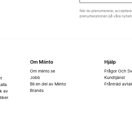
När du prenumererar, acceptera
prenumerationen på våra nyhe
Om Miinto
Hjälp
Om miinto.se
Frågor Och S
Jobb
Kundtjänst
et
Bli en del av Miinto
Frånträd avtal
alla
Brands
k av
iker.