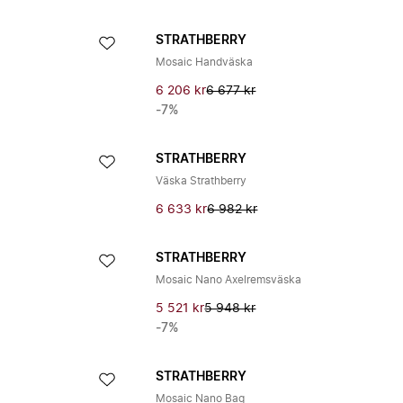
STRATHBERRY
Mosaic Handväska
6 206 kr
6 677 kr
-7%
STRATHBERRY
Väska Strathberry
6 633 kr
6 982 kr
STRATHBERRY
Mosaic Nano Axelremsväska
5 521 kr
5 948 kr
-7%
STRATHBERRY
Mosaic Nano Bag