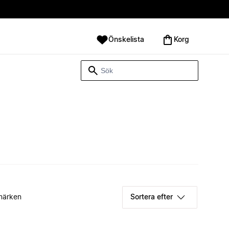
Önskelista
Korg
märken
Sortera efter