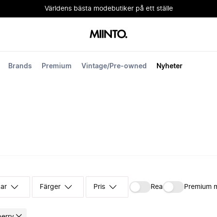
Världens bästa modebutiker på ett ställe
Brands
Premium
Vintage/Pre-owned
Nyheter
kar
Färger
Pris
Rea
Premium 