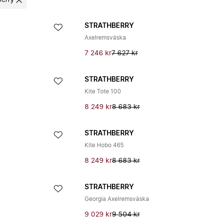
berry
STRATHBERRY
Axelremsväska
7 246 kr
7 627 kr
STRATHBERRY
Kite Tote 100
8 249 kr
8 683 kr
STRATHBERRY
Kite Hobo 465
8 249 kr
8 683 kr
STRATHBERRY
Georgia Axelremsväska
9 029 kr
9 504 kr