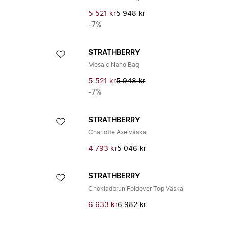
5 521 kr
5 948 kr
-7%
STRATHBERRY
Mosaic Nano Bag
5 521 kr
5 948 kr
-7%
STRATHBERRY
Charlotte Axelväska
4 793 kr
5 046 kr
STRATHBERRY
Chokladbrun Foldover Top Väska
6 633 kr
6 982 kr