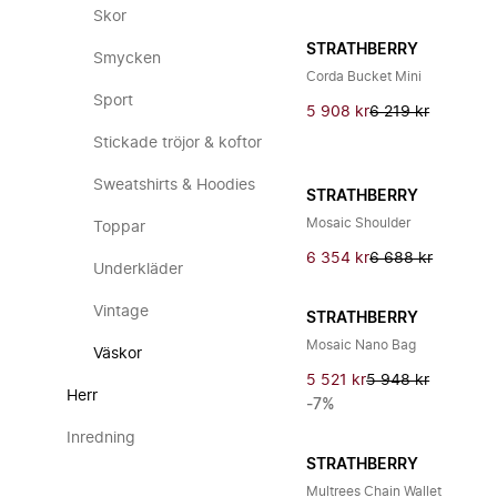
Skor
STRATHBERRY
Smycken
Corda Bucket Mini
Sport
5 908 kr
6 219 kr
Stickade tröjor & koftor
Sweatshirts & Hoodies
STRATHBERRY
Mosaic Shoulder
Toppar
6 354 kr
6 688 kr
Underkläder
Vintage
STRATHBERRY
Mosaic Nano Bag
Väskor
5 521 kr
5 948 kr
Herr
-7%
Inredning
STRATHBERRY
Multrees Chain Wallet