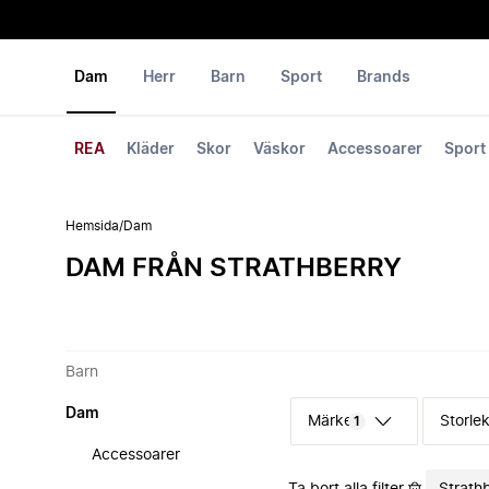
Dam
Herr
Barn
Sport
Brands
REA
Kläder
Skor
Väskor
Accessoarer
Sport
Hemsida
/
Dam
DAM FRÅN STRATHBERRY
Barn
Dam
Märke
Storle
1
Accessoarer