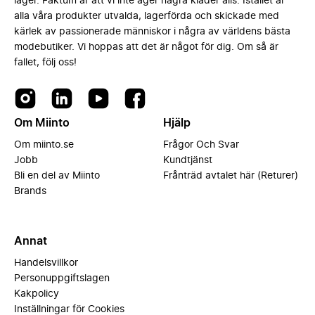
lager. Faktum är att vi inte äger några kläder alls. Istället är
alla våra produkter utvalda, lagerförda och skickade med
kärlek av passionerade människor i några av världens bästa
modebutiker. Vi hoppas att det är något för dig. Om så är
fallet, följ oss!
Om Miinto
Hjälp
Om miinto.se
Frågor Och Svar
Jobb
Kundtjänst
Bli en del av Miinto
Frånträd avtalet här (Returer)
Brands
Annat
Handelsvillkor
Personuppgiftslagen
Kakpolicy
Inställningar för Cookies