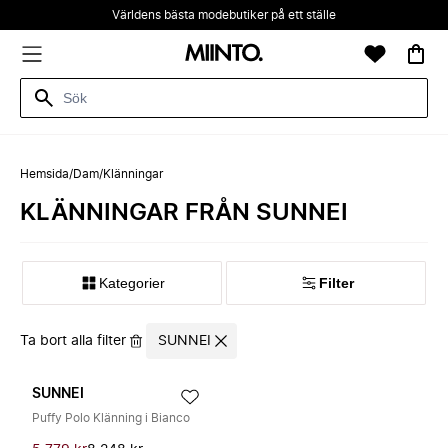
Världens bästa modebutiker på ett ställe
Hemsida
/
Dam
/
Klänningar
KLÄNNINGAR FRÅN SUNNEI
Kategorier
Filter
Ta bort alla filter
SUNNEI
SUNNEI
Puffy Polo Klänning i Bianco