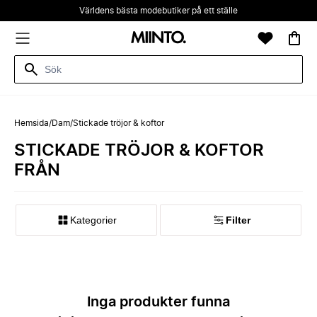
Världens bästa modebutiker på ett ställe
Hemsida
/
Dam
/
Stickade tröjor & koftor
STICKADE TRÖJOR & KOFTOR
FRÅN
Kategorier
Filter
Inga produkter funna