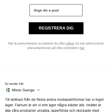
REGISTRERA DIG
När du prenumererar, accepterar du våra
villkor
. Du kan alltid avsluta
prenumerationen på våra nyhetsbrev
här.
Du handlar från
Miinto Sverige
Till skillnad från de flesta andra modeplattformar har vi inget
lager. Faktum är att vi inte äger några kläder alls. Istället är
alla våra produkter utvalda, lagerförda och skickade med