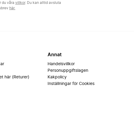
r du våra
villkor
. Du kan alltid avsluta
tsbrev
här.
Annat
var
Handelsvillkor
Personuppgiftslagen
et här (Returer)
Kakpolicy
Inställningar för Cookies