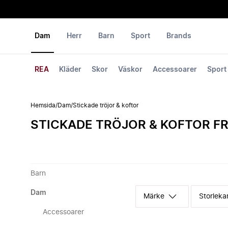
Dam
Herr
Barn
Sport
Brands
REA
Kläder
Skor
Väskor
Accessoarer
Sport
Hemsida
/
Dam
/
Stickade tröjor & koftor
STICKADE TRÖJOR & KOFTOR F
Barn
Dam
Märke
Storleka
Accessoarer