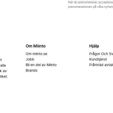
När du prenumererar, acceptera
prenumerationen på våra nyhe
Om Miinto
Hjälp
Om miinto.se
Frågor Och S
Jobb
Kundtjänst
et
Bli en del av Miinto
Frånträd avtal
alla
Brands
k av
iker.