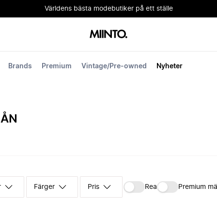
Världens bästa modebutiker på ett ställe
Brands
Premium
Vintage/Pre-owned
Nyheter
RÅN
r
Färger
Pris
Rea
Premium mä