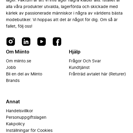
lager. Faktum är att vi inte äger några kläder alls. Istället är
alla våra produkter utvalda, lagerförda och skickade med
kärlek av passionerade människor i några av världens bästa
modebutiker. Vi hoppas att det är något för dig. Om så är
fallet, följ oss!
Om Miinto
Hjälp
Om miinto.se
Frågor Och Svar
Jobb
Kundtjänst
Bli en del av Miinto
Frånträd avtalet här (Returer)
Brands
Annat
Handelsvillkor
Personuppgiftslagen
Kakpolicy
Inställningar för Cookies