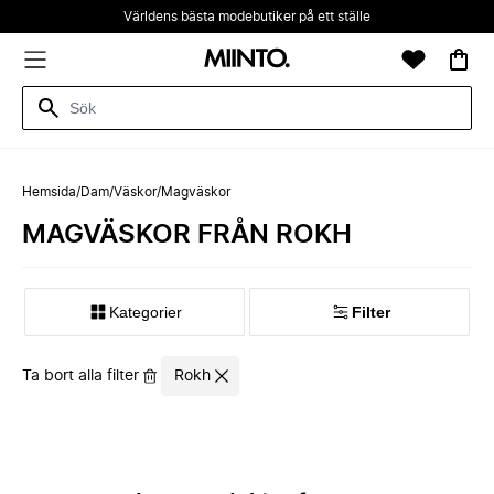
Världens bästa modebutiker på ett ställe
Hemsida
/
Dam
/
Väskor
/
Magväskor
MAGVÄSKOR FRÅN ROKH
Kategorier
Filter
Ta bort alla filter
Rokh