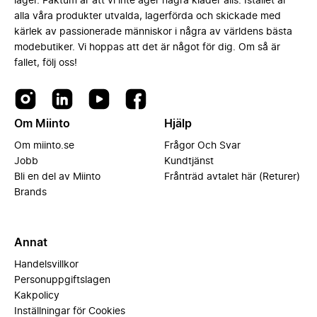
lager. Faktum är att vi inte äger några kläder alls. Istället är
alla våra produkter utvalda, lagerförda och skickade med
kärlek av passionerade människor i några av världens bästa
modebutiker. Vi hoppas att det är något för dig. Om så är
fallet, följ oss!
Om Miinto
Hjälp
Om miinto.se
Frågor Och Svar
Jobb
Kundtjänst
Bli en del av Miinto
Frånträd avtalet här (Returer)
Brands
Annat
Handelsvillkor
Personuppgiftslagen
Kakpolicy
Inställningar för Cookies