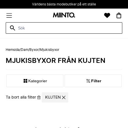
Världens bästa modebutiker på ett ställe
Hemsida
/
Dam
/
Byxor
/
Mjukisbyxor
MJUKISBYXOR FRÅN KUJTEN
Kategorier
Filter
Ta bort alla filter
KUJTEN