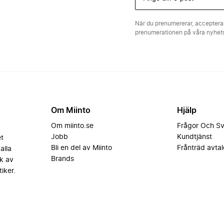
När du prenumererar, acceptera
prenumerationen på våra nyhe
Om Miinto
Hjälp
Om miinto.se
Frågor Och S
Jobb
Kundtjänst
et
Bli en del av Miinto
Frånträd avtal
alla
Brands
k av
iker.