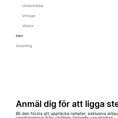
Underkläder
Vintage
Väskor
Herr
Inredning
Anmäl dig för att ligga st
Bli den första att upptäcka nyheter, exklusiva erb