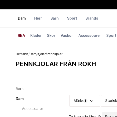
Dam
Herr
Barn
Sport
Brands
REA
Kläder
Skor
Väskor
Accessoarer
Sport
Hemsida
/
Dam
/
Kjolar
/
Pennkjolar
PENNKJOLAR FRÅN ROKH
Barn
Dam
Märke
Storle
1
Accessoarer