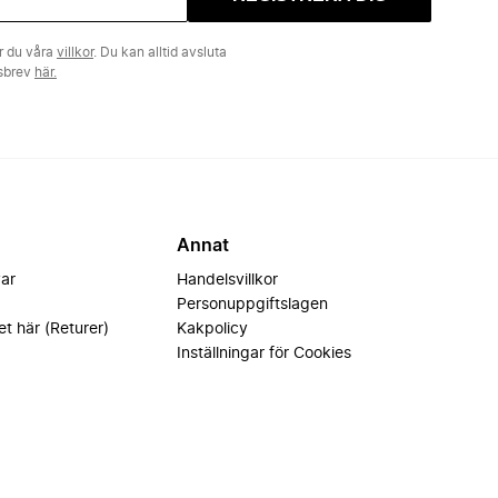
r du våra
villkor
. Du kan alltid avsluta
tsbrev
här.
Annat
var
Handelsvillkor
Personuppgiftslagen
et här (Returer)
Kakpolicy
Inställningar för Cookies