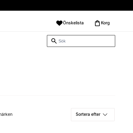
Önskelista
Korg
märken
Sortera efter