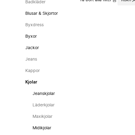
Ta bort alla filter
Rokh
Badkläder
Blusar & Skjortor
Byxdress
Byxor
Jackor
Jeans
Kappor
Kjolar
Jeanskjolar
Läderkjolar
Maxikjolar
Midikjolar