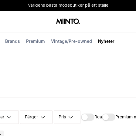
Världens bästa modebutiker på ett ställe
Brands
Premium
Vintage/Pre-owned
Nyheter
kar
Färger
Pris
Rea
Premium 