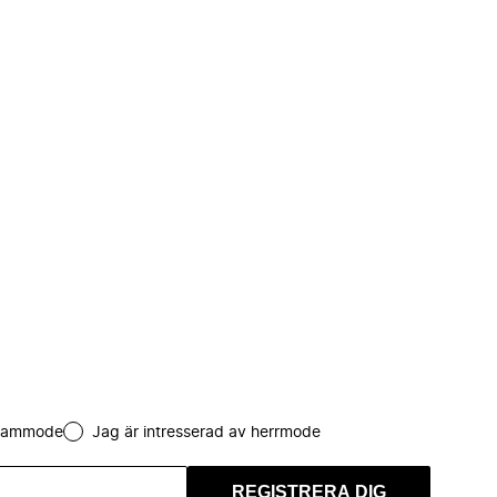
 dammode
Jag är intresserad av herrmode
REGISTRERA DIG