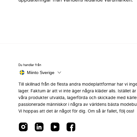
uppdateringar från världens ledande varumärken.
Du handlar från
Miinto Sverige
Till skillnad från de flesta andra modeplattformar har vi ing
lager. Faktum är att vi inte äger några kläder alls. Istället är 
våra produkter utvalda, lagerförda och skickade med kärle
passionerade människor i några av världens bästa modebut
Vi hoppas att det är något för dig. Om så är fallet, följ oss!