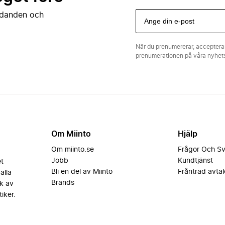
judanden och
När du prenumererar, acceptera
prenumerationen på våra nyhe
Om Miinto
Hjälp
Om miinto.se
Frågor Och S
Jobb
Kundtjänst
et
Bli en del av Miinto
Frånträd avtal
alla
Brands
k av
iker.