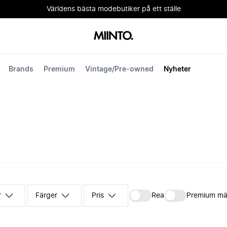
Världens bästa modebutiker på ett ställe
Brands
Premium
Vintage/Pre-owned
Nyheter
r
Färger
Pris
Rea
Premium mä