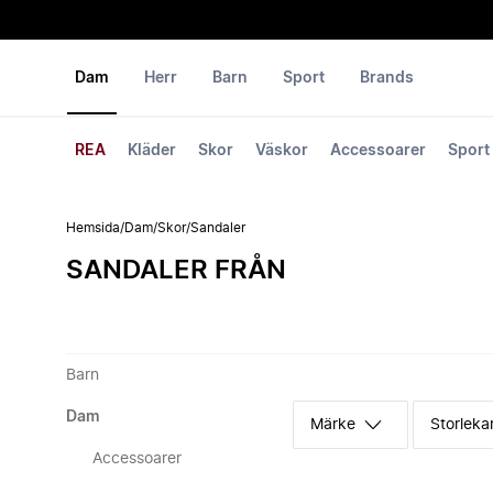
Dam
Herr
Barn
Sport
Brands
REA
Kläder
Skor
Väskor
Accessoarer
Sport
Hemsida
/
Dam
/
Skor
/
Sandaler
SANDALER FRÅN
Barn
Dam
Märke
Storleka
Accessoarer