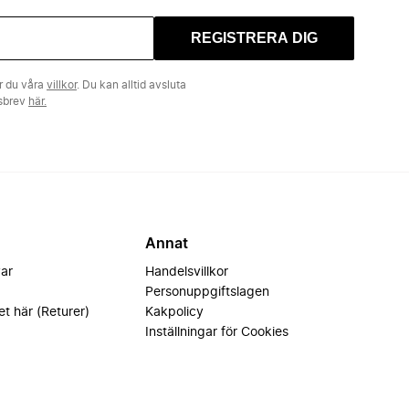
REGISTRERA DIG
r du våra
villkor
. Du kan alltid avsluta
tsbrev
här.
Annat
var
Handelsvillkor
Personuppgiftslagen
et här (Returer)
Kakpolicy
Inställningar för Cookies