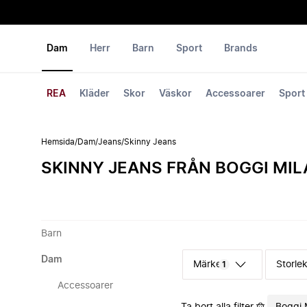
Dam
Herr
Barn
Sport
Brands
REA
Kläder
Skor
Väskor
Accessoarer
Sport
Hemsida
/
Dam
/
Jeans
/
Skinny Jeans
SKINNY JEANS FRÅN BOGGI MI
Barn
Dam
Märke
Storle
1
Accessoarer