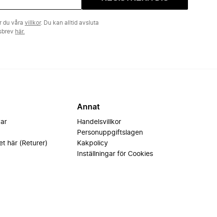
r du våra
villkor
. Du kan alltid avsluta
tsbrev
här.
Annat
var
Handelsvillkor
Personuppgiftslagen
et här (Returer)
Kakpolicy
Inställningar för Cookies