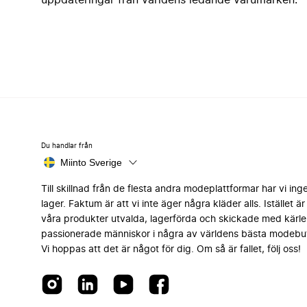
uppdateringar från världens ledande varumärken.
Du handlar från
Miinto Sverige
Till skillnad från de flesta andra modeplattformar har vi ing
lager. Faktum är att vi inte äger några kläder alls. Istället är 
våra produkter utvalda, lagerförda och skickade med kärle
passionerade människor i några av världens bästa modebut
Vi hoppas att det är något för dig. Om så är fallet, följ oss!