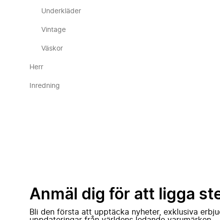
Underkläder
Vintage
Väskor
Herr
Inredning
Anmäl dig för att ligga st
Bli den första att upptäcka nyheter, exklusiva erb