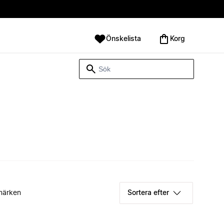
Önskelista
Korg
märken
Sortera efter