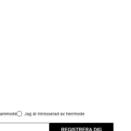
 dammode
Jag är intresserad av herrmode
REGISTRERA DIG