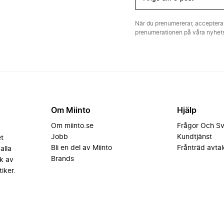
När du prenumererar, acceptera
prenumerationen på våra nyhe
Om Miinto
Hjälp
Om miinto.se
Frågor Och S
Jobb
Kundtjänst
et
Bli en del av Miinto
Frånträd avtal
alla
Brands
k av
iker.