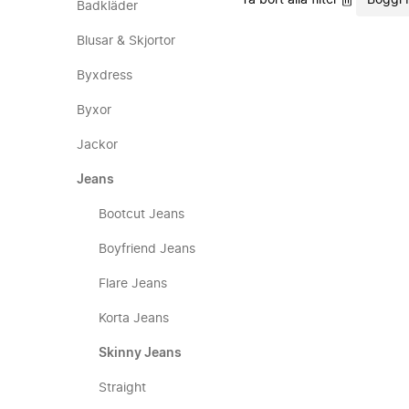
Ta bort alla filter
Boggi 
Badkläder
Blusar & Skjortor
Byxdress
Byxor
Jackor
Jeans
Bootcut Jeans
Boyfriend Jeans
Flare Jeans
Korta Jeans
Skinny Jeans
Straight