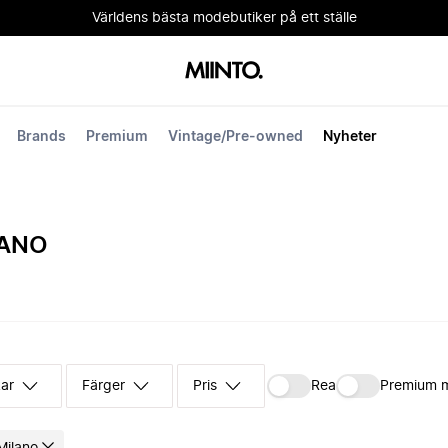
Världens bästa modebutiker på ett ställe
Brands
Premium
Vintage/Pre-owned
Nyheter
LANO
kar
Färger
Pris
Rea
Premium 