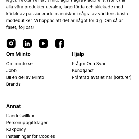
lager. Faktum är att vi inte äger några kläder alls. Istället är
alla våra produkter utvalda, lagerförda och skickade med
kärlek av passionerade människor i några av världens bästa
modebutiker. Vi hoppas att det är något för dig. Om så är
fallet, följ oss!
Om Miinto
Hjälp
Om miinto.se
Frågor Och Svar
Jobb
Kundtjänst
Bli en del av Miinto
Frånträd avtalet här (Returer)
Brands
Annat
Handelsvillkor
Personuppgiftslagen
Kakpolicy
Inställningar för Cookies