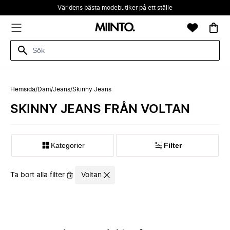
Världens bästa modebutiker på ett ställe
Hemsida
/
Dam
/
Jeans
/
Skinny Jeans
SKINNY JEANS FRÅN VOLTAN
Kategorier
Filter
Ta bort alla filter
Voltan