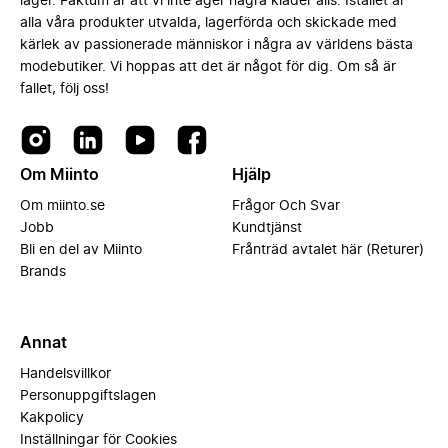
lager. Faktum är att vi inte äger några kläder alls. Istället är
alla våra produkter utvalda, lagerförda och skickade med
kärlek av passionerade människor i några av världens bästa
modebutiker. Vi hoppas att det är något för dig. Om så är
fallet, följ oss!
Om Miinto
Hjälp
Om miinto.se
Frågor Och Svar
Jobb
Kundtjänst
Bli en del av Miinto
Frånträd avtalet här (Returer)
Brands
Annat
Handelsvillkor
Personuppgiftslagen
Kakpolicy
Inställningar för Cookies