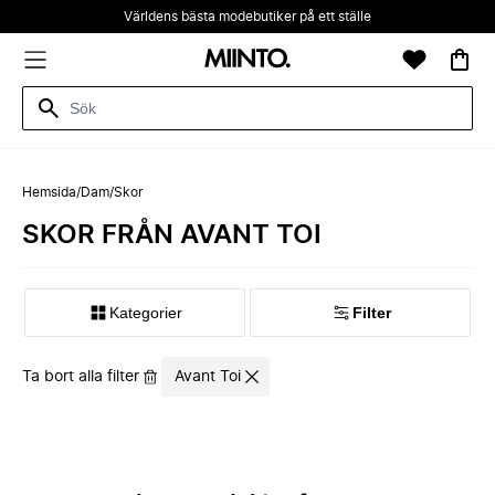
Världens bästa modebutiker på ett ställe
Hemsida
/
Dam
/
Skor
SKOR FRÅN AVANT TOI
Kategorier
Filter
Ta bort alla filter
Avant Toi