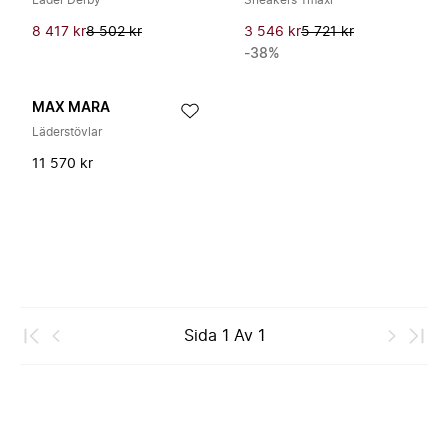
Läder Derby
Sneakers Tmaxi
8 417 kr
8 502 kr
3 546 kr
5 721 kr
-38%
MAX MARA
Läderstövlar
11 570 kr
Sida
1
Av
1