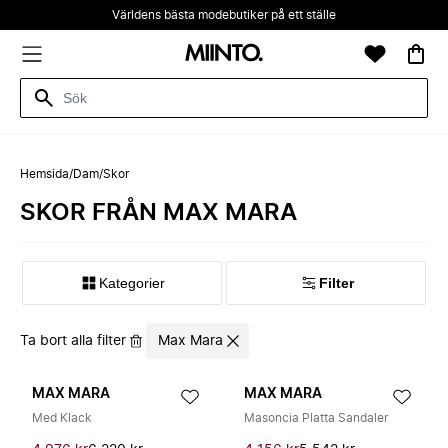
Världens bästa modebutiker på ett ställe
Hemsida
/
Dam
/
Skor
SKOR FRÅN MAX MARA
Kategorier
Filter
Ta bort alla filter
Max Mara
MAX MARA
MAX MARA
Med Klack
Masoncia Platta Sandaler