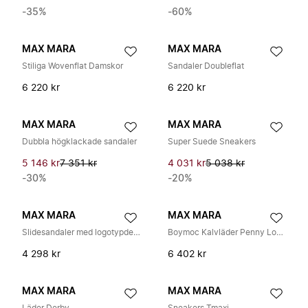
-35%
-60%
MAX MARA
MAX MARA
Stiliga Wovenflat Damskor
Sandaler Doubleflat
6 220 kr
6 220 kr
MAX MARA
MAX MARA
Dubbla högklackade sandaler
Super Suede Sneakers
5 146 kr
7 351 kr
4 031 kr
5 038 kr
-30%
-20%
MAX MARA
MAX MARA
Slidesandaler med logotypdetalj
Boymoc Kalvläder Penny Loafers
4 298 kr
6 402 kr
MAX MARA
MAX MARA