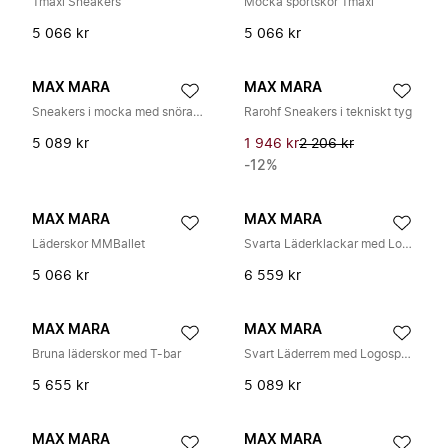
Tmaxi Sneakers
Mocka sportskor Tmaxi
5 066 kr
5 066 kr
MAX MARA
MAX MARA
Sneakers i mocka med snörad mönster
Rarohf Sneakers i tekniskt tyg
5 089 kr
1 946 kr
2 206 kr
-12%
MAX MARA
MAX MARA
Läderskor MMBallet
Svarta Läderklackar med Logotyp
5 066 kr
6 559 kr
MAX MARA
MAX MARA
Bruna läderskor med T-bar
Svart Läderrem med Logospänne
5 655 kr
5 089 kr
MAX MARA
MAX MARA