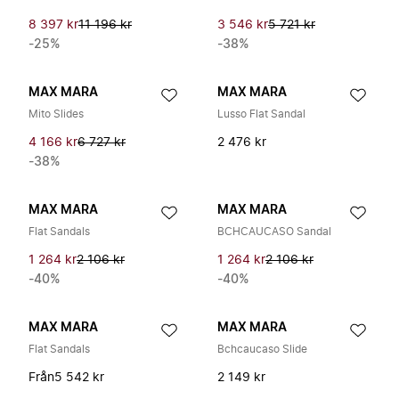
8 397 kr
11 196 kr
3 546 kr
5 721 kr
-25%
-38%
MAX MARA
MAX MARA
Mito Slides
Lusso Flat Sandal
4 166 kr
6 727 kr
2 476 kr
-38%
MAX MARA
MAX MARA
Flat Sandals
BCHCAUCASO Sandal
1 264 kr
2 106 kr
1 264 kr
2 106 kr
-40%
-40%
MAX MARA
MAX MARA
Flat Sandals
Bchcaucaso Slide
Från
5 542 kr
2 149 kr