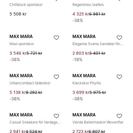
Chillblock sportskor
Regentmoc loafers
5 508 kr
4 325 kr
6 981 kr
-38%
MAX MARA
MAX MARA
Maxi sportskor
Eleganta Svarta Sandaler för Kvinnor
3 546 kr
5 721 kr
2 803 kr
3 401 kr
-38%
-18%
MAX MARA
MAX MARA
Urbancombact läderskor
Klackskor Phyllis
5 138 kr
8 292 kr
3 699 kr
5 975 kr
-38%
-38%
MAX MARA
MAX MARA
Casual Sneakers för Vardagsbruk
Vävda Ballerinaskor Wovenflat
2 941 kr
4 524 kr
2 723 kr
6 807 kr