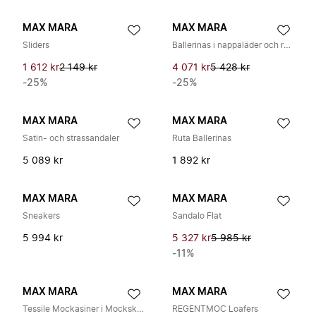
MAX MARA
MAX MARA
Sliders
Ballerinas i nappaläder och raffia
1 612 kr
2 149 kr
4 071 kr
5 428 kr
-25%
-25%
MAX MARA
MAX MARA
Satin- och strassandaler
Ruta Ballerinas
5 089 kr
1 892 kr
MAX MARA
MAX MARA
Sneakers
Sandalo Flat
5 994 kr
5 327 kr
5 985 kr
-11%
MAX MARA
MAX MARA
Tessile Mockasiner i Mockskinn
REGENTMOC Loafers