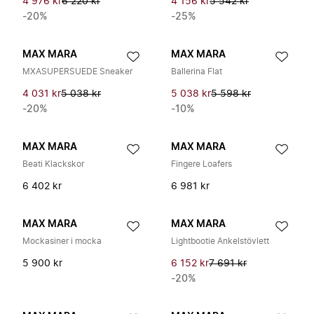
4 976 kr
6 220 kr
4 156 kr
5 542 kr
-20%
-25%
MAX MARA
MAX MARA
MXASUPERSUEDE Sneaker
Ballerina Flat
4 031 kr
5 038 kr
5 038 kr
5 598 kr
-20%
-10%
MAX MARA
MAX MARA
Beati Klackskor
Fingere Loafers
6 402 kr
6 981 kr
MAX MARA
MAX MARA
Mockasiner i mocka
Lightbootie Ankelstövlett
5 900 kr
6 152 kr
7 691 kr
-20%