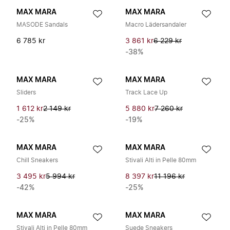
MAX MARA
MAX MARA
MASODE Sandals
Macro Lädersandaler
6 785 kr
3 861 kr
6 229 kr
-38%
MAX MARA
MAX MARA
Sliders
Track Lace Up
1 612 kr
2 149 kr
5 880 kr
7 260 kr
-25%
-19%
MAX MARA
MAX MARA
Chill Sneakers
Stivali Alti in Pelle 80mm
3 495 kr
5 994 kr
8 397 kr
11 196 kr
-42%
-25%
MAX MARA
MAX MARA
Stivali Alti in Pelle 80mm
Suede Sneakers