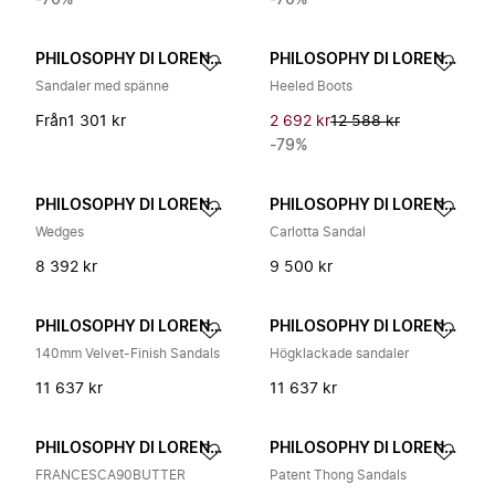
-70%
-70%
PHILOSOPHY DI LORENZO SERAFINI
PHILOSOPHY DI LORENZO SERAFINI
Sandaler med spänne
Heeled Boots
Från
1 301 kr
2 692 kr
12 588 kr
-79%
PHILOSOPHY DI LORENZO SERAFINI
PHILOSOPHY DI LORENZO SERAFINI
Wedges
Carlotta Sandal
8 392 kr
9 500 kr
PHILOSOPHY DI LORENZO SERAFINI
PHILOSOPHY DI LORENZO SERAFINI
140mm Velvet-Finish Sandals
Högklackade sandaler
11 637 kr
11 637 kr
PHILOSOPHY DI LORENZO SERAFINI
PHILOSOPHY DI LORENZO SERAFINI
FRANCESCA90BUTTER
Patent Thong Sandals