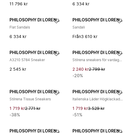
11 796 kr
6 334 kr
PHILOSOPHY DI LORENZO SERAFINI
PHILOSOPHY DI LORENZO SERAFINI
Flat Sandals
Sandali
6 334 kr
Från
3 610 kr
PHILOSOPHY DI LORENZO SERAFINI
PHILOSOPHY DI LORENZO SERAFINI
A3210 5784 Sneaker
Stilrena sneakers för vardagsbruk
2 545 kr
2 240 kr
2 799 kr
-20%
PHILOSOPHY DI LORENZO SERAFINI
PHILOSOPHY DI LORENZO SERAFINI
Stilrena Tissue Sneakers
Italienska Läder Högklackade Pumps
1 719 kr
2 771 kr
1 719 kr
3 529 kr
-38%
-51%
PHILOSOPHY DI LORENZO SERAFINI
PHILOSOPHY DI LORENZO SERAFINI