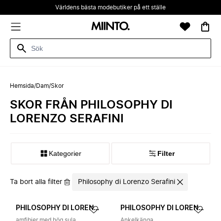
Världens bästa modebutiker på ett ställe
Hemsida
/
Dam
/
Skor
SKOR FRÅN PHILOSOPHY DI
LORENZO SERAFINI
Kategorier
Filter
Ta bort alla filter
Philosophy di Lorenzo Serafini
PHILOSOPHY DI LORENZO SERAFINI
PHILOSOPHY DI LORENZO SERAFINI
amfibier med hög sula
Ankelkänga