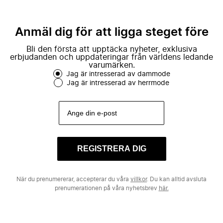
Anmäl dig för att ligga steget före
Bli den första att upptäcka nyheter, exklusiva
erbjudanden och uppdateringar från världens ledande
varumärken.
Jag är intresserad av dammode
Jag är intresserad av herrmode
REGISTRERA DIG
När du prenumererar, accepterar du våra
villkor
. Du kan alltid avsluta
prenumerationen på våra nyhetsbrev
här.