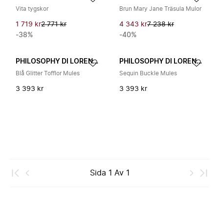
Vita tygskor
Brun Mary Jane Träsula Mulor
1 719 kr
2 771 kr
4 343 kr
7 238 kr
-38%
-40%
PHILOSOPHY DI LORENZO SERAFINI
PHILOSOPHY DI LORENZO SERAFINI
Blå Glitter Tofflor Mules
Sequin Buckle Mules
3 393 kr
3 393 kr
Sida
1
Av
1