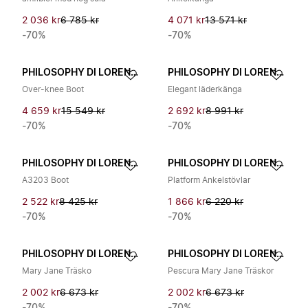
2 036 kr
6 785 kr
4 071 kr
13 571 kr
-70%
-70%
PHILOSOPHY DI LORENZO SERAFINI
PHILOSOPHY DI LORENZO SERAFINI
Over-knee Boot
Elegant läderkänga
4 659 kr
15 549 kr
2 692 kr
8 991 kr
-70%
-70%
PHILOSOPHY DI LORENZO SERAFINI
PHILOSOPHY DI LORENZO SERAFINI
A3203 Boot
Platform Ankelstövlar
2 522 kr
8 425 kr
1 866 kr
6 220 kr
-70%
-70%
PHILOSOPHY DI LORENZO SERAFINI
PHILOSOPHY DI LORENZO SERAFINI
Mary Jane Träsko
Pescura Mary Jane Träskor
2 002 kr
6 673 kr
2 002 kr
6 673 kr