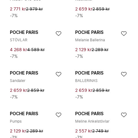
2 771 kr
2 979 kr
2 659 kr
2 859 kr
-7%
-7%
POCHE PARIS
POCHE PARIS
STÖVLAR
Melanie Ballerina
4 268 kr
4 589 kr
2 129 kr
2 289 kr
-7%
-7%
POCHE PARIS
POCHE PARIS
Sandaler
BALLERINAS
2 659 kr
2 859 kr
2 659 kr
2 859 kr
-7%
-7%
POCHE PARIS
POCHE PARIS
Pumps
Meline Ankelstövlar
2 129 kr
2 289 kr
2 557 kr
2 749 kr