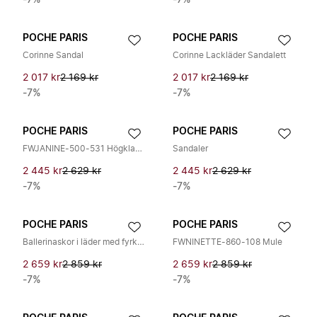
-7%
-7%
POCHE PARIS
POCHE PARIS
Corinne Sandal
Corinne Lackläder Sandalett
2 017 kr
2 169 kr
2 017 kr
2 169 kr
-7%
-7%
POCHE PARIS
POCHE PARIS
FWJANINE-500-531 Högklackade Sandaler
Sandaler
2 445 kr
2 629 kr
2 445 kr
2 629 kr
-7%
-7%
POCHE PARIS
POCHE PARIS
Ballerinaskor i läder med fyrkantig tå
FWNINETTE-860-108 Mule
2 659 kr
2 859 kr
2 659 kr
2 859 kr
-7%
-7%