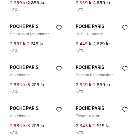
2 659 kr
2 859 kr
2 659 kr
2 859 kr
-7%
-7%
POCHE PARIS
POCHE PARIS
Stiliga skor för kvinnor
Stilfulla Loafers
2 557 kr
2 749 kr
2 445 kr
2 629 kr
-7%
-7%
POCHE PARIS
POCHE PARIS
Ankelboots
Stilrena Ballerinaskor
2 985 kr
3 209 kr
2 659 kr
2 859 kr
-7%
-7%
POCHE PARIS
POCHE PARIS
Ankelboots
Eleganta skor
2 985 kr
3 209 kr
2 343 kr
2 519 kr
-7%
-7%