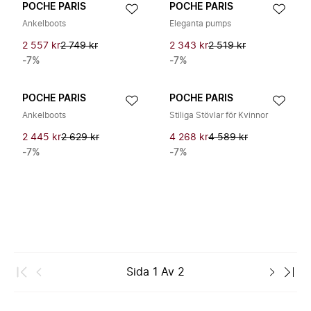
POCHE PARIS
POCHE PARIS
Ankelboots
Eleganta pumps
2 557 kr
2 749 kr
2 343 kr
2 519 kr
-7%
-7%
POCHE PARIS
POCHE PARIS
Ankelboots
Stiliga Stövlar för Kvinnor
2 445 kr
2 629 kr
4 268 kr
4 589 kr
-7%
-7%
Sida
1
Av
2