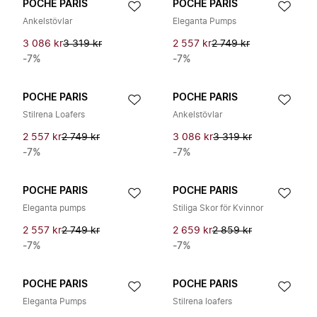
POCHE PARIS
POCHE PARIS
Ankelstövlar
Eleganta Pumps
3 086 kr
3 319 kr
2 557 kr
2 749 kr
-7%
-7%
POCHE PARIS
POCHE PARIS
Stilrena Loafers
Ankelstövlar
2 557 kr
2 749 kr
3 086 kr
3 319 kr
-7%
-7%
POCHE PARIS
POCHE PARIS
Eleganta pumps
Stiliga Skor för Kvinnor
2 557 kr
2 749 kr
2 659 kr
2 859 kr
-7%
-7%
POCHE PARIS
POCHE PARIS
Eleganta Pumps
Stilrena loafers