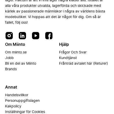
lager. Faktum är att vi inte äger några kläder alls. Istället är
alla våra produkter utvalda, lagerförda och skickade med
kärlek av passionerade människor i några av världens bästa
modebutiker. Vi hoppas att det är något för dig. Om så är
fallet, följ oss!
Om Miinto
Hjälp
Om miinto.se
Frågor Och Svar
Jobb
Kundtjänst
Bli en del av Miinto
Frånträd avtalet här (Returer)
Brands
Annat
Handelsvillkor
Personuppgiftslagen
Kakpolicy
Inställningar för Cookies