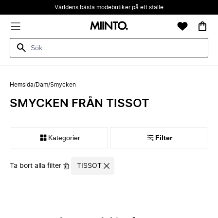
Världens bästa modebutiker på ett ställe
Hemsida
/
Dam
/
Smycken
SMYCKEN FRÅN TISSOT
Kategorier
Filter
Ta bort alla filter
TISSOT