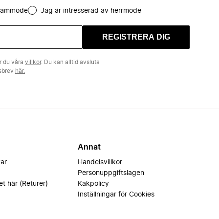
 dammode
Jag är intresserad av herrmode
REGISTRERA DIG
r du våra
villkor
. Du kan alltid avsluta
tsbrev
här.
Annat
var
Handelsvillkor
Personuppgiftslagen
et här (Returer)
Kakpolicy
Inställningar för Cookies