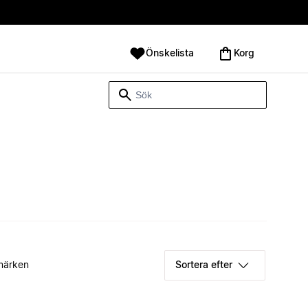
Önskelista
Korg
märken
Sortera efter