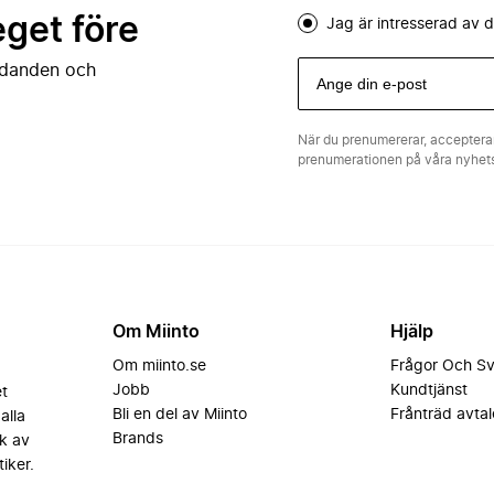
eget före
Jag är intresserad av
judanden och
När du prenumererar, acceptera
prenumerationen på våra nyhe
Om Miinto
Hjälp
Om miinto.se
Frågor Och S
Jobb
Kundtjänst
et
Bli en del av Miinto
Frånträd avtal
alla
Brands
k av
iker.