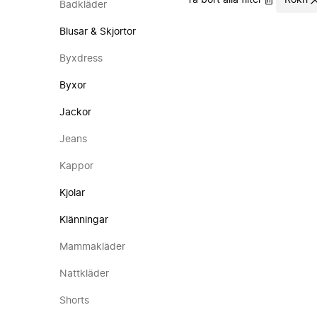
Ta bort alla filter
Rokh
Badkläder
Blusar & Skjortor
Byxdress
Byxor
Jackor
Jeans
Kappor
Kjolar
Klänningar
Mammakläder
Nattkläder
Shorts