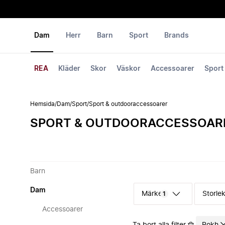
Dam
Herr
Barn
Sport
Brands
REA
Kläder
Skor
Väskor
Accessoarer
Sport
Hemsida
/
Dam
/
Sport
/
Sport & outdooraccessoarer
SPORT & OUTDOORACCESSOAR
Barn
Dam
Märke
Storle
1
Accessoarer