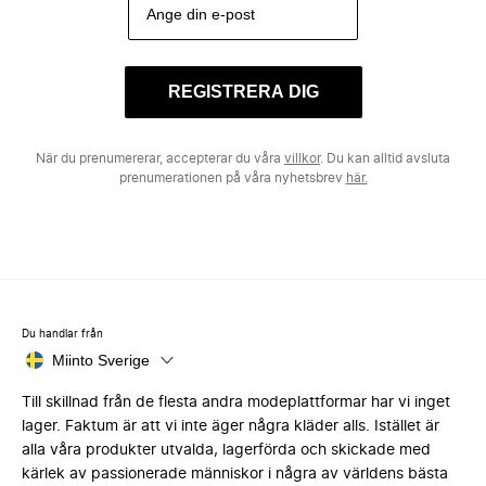
REGISTRERA DIG
När du prenumererar, accepterar du våra
villkor
. Du kan alltid avsluta
prenumerationen på våra nyhetsbrev
här.
Du handlar från
Miinto Sverige
Till skillnad från de flesta andra modeplattformar har vi inget
lager. Faktum är att vi inte äger några kläder alls. Istället är
alla våra produkter utvalda, lagerförda och skickade med
kärlek av passionerade människor i några av världens bästa