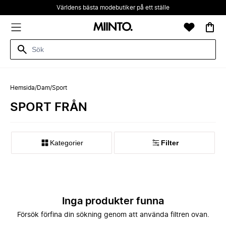
Världens bästa modebutiker på ett ställe
Hemsida
/
Dam
/
Sport
SPORT FRÅN
Kategorier
Filter
Inga produkter funna
Försök förfina din sökning genom att använda filtren ovan.