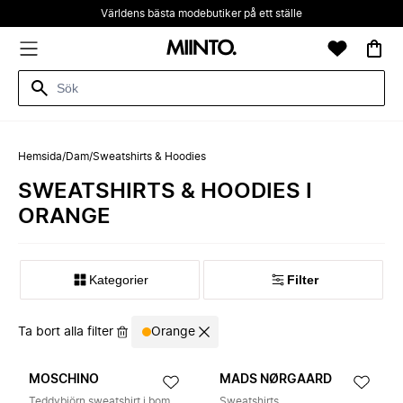
Världens bästa modebutiker på ett ställe
Hemsida
/
Dam
/
Sweatshirts & Hoodies
SWEATSHIRTS & HOODIES I
ORANGE
Kategorier
Filter
Ta bort alla filter
Orange
MOSCHINO
MADS NØRGAARD
Teddybjörn sweatshirt i bomullspiqué
Sweatshirts