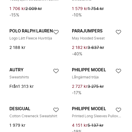
1 706 kr
2 009 kr
1 579 kr
1 754 kr
-15%
-10%
POLO RALPH LAUREN
PARAJUMPERS
Logo Lätt Fleece Huvtröja
May Hooded Sweat
2 188 kr
2 182 kr
3 637 kr
-40%
AUTRY
PHILIPPE MODEL
Sweatshirts
Långärmad tröja
Från
1 313 kr
2 727 kr
3 275 kr
-17%
DESIGUAL
PHILIPPE MODEL
Cotton Crewneck Sweatshirt
Printed Long Sleeves Pullover Sweater
1 979 kr
4 151 kr
5 137 kr