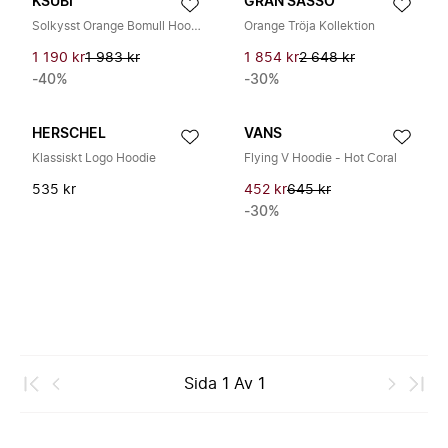
KSUBI
GRAN SASSO
Solkysst Orange Bomull Hoodie
Orange Tröja Kollektion
1 190 kr
1 983 kr
1 854 kr
2 648 kr
-40%
-30%
HERSCHEL
VANS
Klassiskt Logo Hoodie
Flying V Hoodie - Hot Coral
535 kr
452 kr
645 kr
-30%
Sida
1
Av
1