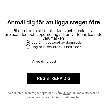
Anmäl dig för att ligga steget före
Bli den första att upptäcka nyheter, exklusiva
erbjudanden och uppdateringar från världens ledande
varumärken.
Jag är intresserad av dammode
Jag är intresserad av herrmode
REGISTRERA DIG
När du prenumererar, accepterar du våra
villkor
. Du kan alltid avsluta
prenumerationen på våra nyhetsbrev
här.