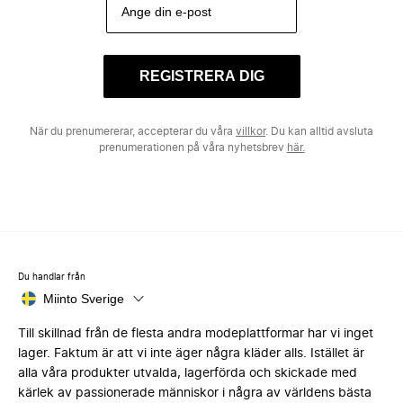
REGISTRERA DIG
När du prenumererar, accepterar du våra
villkor
. Du kan alltid avsluta
prenumerationen på våra nyhetsbrev
här.
Du handlar från
Miinto Sverige
Till skillnad från de flesta andra modeplattformar har vi inget
lager. Faktum är att vi inte äger några kläder alls. Istället är
alla våra produkter utvalda, lagerförda och skickade med
kärlek av passionerade människor i några av världens bästa