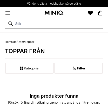
Världens bästa modebutiker på ett ställe
Hemsida
/
Dam
/
Toppar
TOPPAR FRÅN
Kategorier
Filter
Inga produkter funna
Försök förfina din sökning genom att använda filtren ovan.