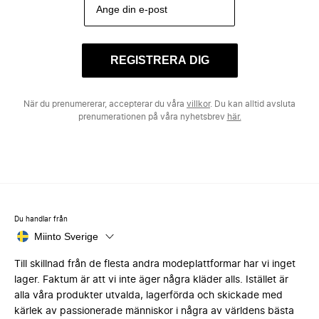
REGISTRERA DIG
När du prenumererar, accepterar du våra
villkor
. Du kan alltid avsluta
prenumerationen på våra nyhetsbrev
här.
Du handlar från
Miinto Sverige
Till skillnad från de flesta andra modeplattformar har vi inget
lager. Faktum är att vi inte äger några kläder alls. Istället är
alla våra produkter utvalda, lagerförda och skickade med
kärlek av passionerade människor i några av världens bästa