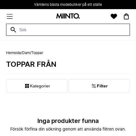
Världens bästa modebutiker på ett ställe
Hemsida
/
Dam
/
Toppar
TOPPAR FRÅN
Kategorier
Filter
Inga produkter funna
Försök förfina din sökning genom att använda filtren ovan.