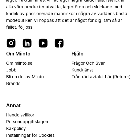
lager. Faktum är att vi inte äger några kläder alls. Istället är
alla våra produkter utvalda, lagerförda och skickade med
kärlek av passionerade människor i några av världens bästa
modebutiker. Vi hoppas att det är något för dig. Om så är
fallet, följ oss!
Om Miinto
Hjälp
Om miinto.se
Frågor Och Svar
Jobb
Kundtjänst
Bli en del av Miinto
Frånträd avtalet här (Returer)
Brands
Annat
Handelsvillkor
Personuppgiftslagen
Kakpolicy
Inställningar för Cookies