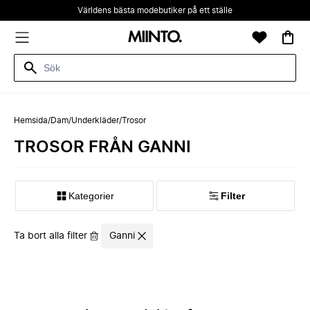
Världens bästa modebutiker på ett ställe
Hemsida
/
Dam
/
Underkläder
/
Trosor
TROSOR FRÅN GANNI
Kategorier
Filter
Ta bort alla filter
Ganni