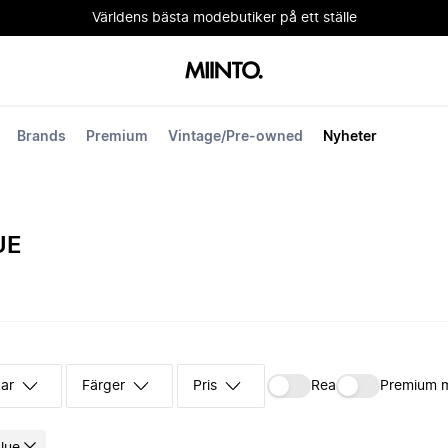
Världens bästa modebutiker på ett ställe
Brands
Premium
Vintage/Pre-owned
Nyheter
UE
kar
Färger
Pris
Rea
Premium 