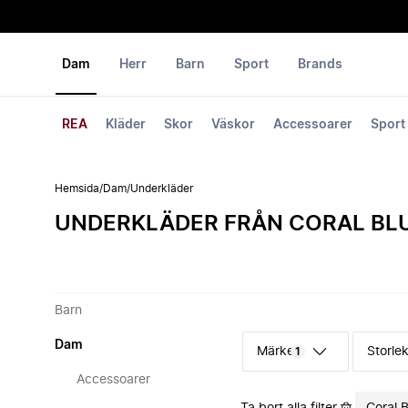
Dam
Herr
Barn
Sport
Brands
REA
Kläder
Skor
Väskor
Accessoarer
Sport
Hemsida
/
Dam
/
Underkläder
UNDERKLÄDER FRÅN CORAL BL
Barn
Dam
Märke
Storle
1
Accessoarer