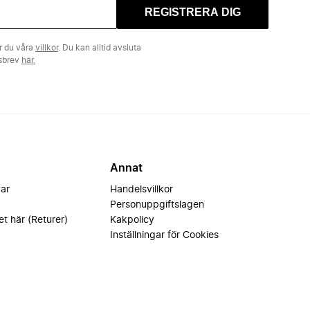
REGISTRERA DIG
r du våra
villkor
. Du kan alltid avsluta
tsbrev
här.
Annat
var
Handelsvillkor
Personuppgiftslagen
et här (Returer)
Kakpolicy
Inställningar för Cookies