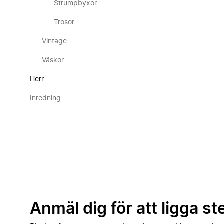
Strumpbyxor
Trosor
Vintage
Väskor
Herr
Inredning
Anmäl dig för att ligga st