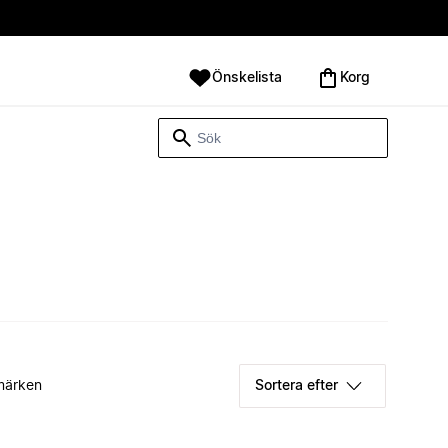
Önskelista
Korg
märken
Sortera efter