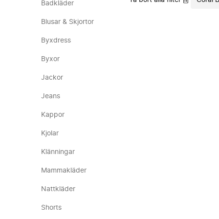
Ta bort alla filter
Coral 
Badkläder
Blusar & Skjortor
Byxdress
Byxor
Jackor
Jeans
Kappor
Kjolar
Klänningar
Mammakläder
Nattkläder
Shorts