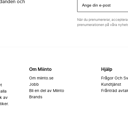
judanden och
När du prenumererar, acceptera
prenumerationen på våra nyhe
Om Miinto
Hjälp
Om miinto.se
Frågor Och S
Jobb
Kundtjänst
et
Bli en del av Miinto
Frånträd avtal
alla
Brands
k av
iker.