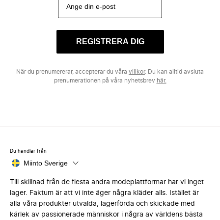
REGISTRERA DIG
När du prenumererar, accepterar du våra
villkor
. Du kan alltid avsluta
prenumerationen på våra nyhetsbrev
här.
Du handlar från
Miinto Sverige
Till skillnad från de flesta andra modeplattformar har vi inget
lager. Faktum är att vi inte äger några kläder alls. Istället är
alla våra produkter utvalda, lagerförda och skickade med
kärlek av passionerade människor i några av världens bästa